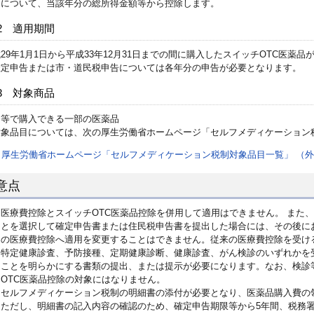
）について、当該年分の総所得金額等から控除します。
2 適用期間
29年1月1日から平成33年12月31日までの間に購入したスイッチOTC医薬
確定申告または市・道民税申告については各年分の申告が必要となります。
3 対象商品
局等で購入できる一部の医薬品
対象品目については、次の厚生労働省ホームページ「セルフメディケーション
厚生労働省ホームページ「セルフメディケーション税制対象品目一覧」 （
意点
医療費控除とスイッチOTC医薬品控除を併用して適用はできません。 また、
とを選択して確定申告書または住民税申告書を提出した場合には、その後にお
の医療費控除へ適用を変更することはできません。従来の医療費控除を受け
特定健康診査、予防接種、定期健康診断、健康診査、がん検診のいずれかを
ことを明らかにする書類の提出、または提示が必要になります。なお、検診
OTC医薬品控除の対象にはなりません。
セルフメディケーション税制の明細書の添付が必要となり、医薬品購入費の
ただし、明細書の記入内容の確認のため、確定申告期限等から5年間、税務