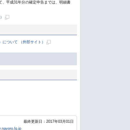
す
、平成31年分の確定申告までは、明細書
ト）
新
規
ペ
）について （外部サイト）
ー
新
ジ
規
で
ペ
開
ー
き
ジ
ま
で
す
開
き
ま
す
最終更新日：2017年03月01日
.nayoro.lg.jp