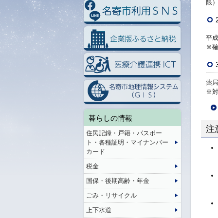
限
平成
※
薬
※
暮らしの情報
注
住民記録・戸籍・パスポー
ト・各種証明・マイナンバー
カード
税金
国保・後期高齢・年金
ごみ・リサイクル
上下水道