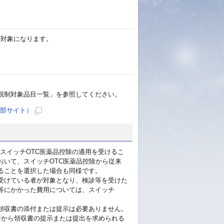
品が対象になります。
税制対象品目一覧」を参照してください。
外部サイト）
新
規
ペ
スイッチOTC医薬品控除の適用を受けるこ
ー
いて、スイッチOTC医薬品控除から従来
ジ
ることを選択した場合も同様です。
で
受けている者が対象となり、検診等を受けた
等にかかった費用については、スイッチ
開
き
領収書の添付または提示は必要ありません。
ま
署から領収書の提示または提出を求められる