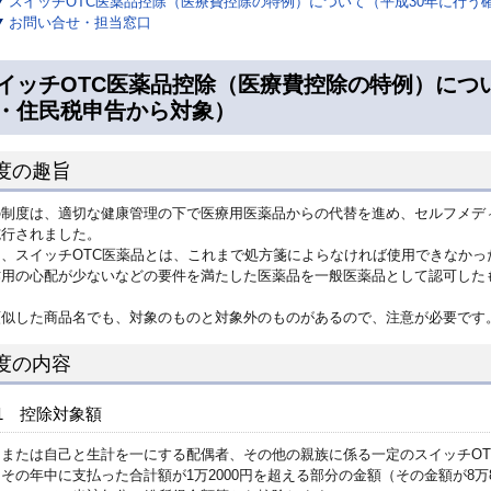
スイッチOTC医薬品控除（医療費控除の特例）について（平成30年に行う
お問い合せ・担当窓口
イッチOTC医薬品控除（医療費控除の特例）につ
・住民税申告から対象）
度の趣旨
の制度は、適切な健康管理の下で医療用医薬品からの代替を進め、セルフメデ
施行されました。
た、スイッチOTC医薬品とは、これまで処方箋によらなければ使用できなか
作用の心配が少ないなどの要件を満たした医薬品を一般医薬品として認可した
。
類似した商品名でも、対象のものと対象外のものがあるので、注意が必要です
度の内容
1 控除対象額
己または自己と生計を一にする配偶者、その他の親族に係る一定のスイッチO
その年中に支払った合計額が1万2000円を超える部分の金額（その金額が8万80