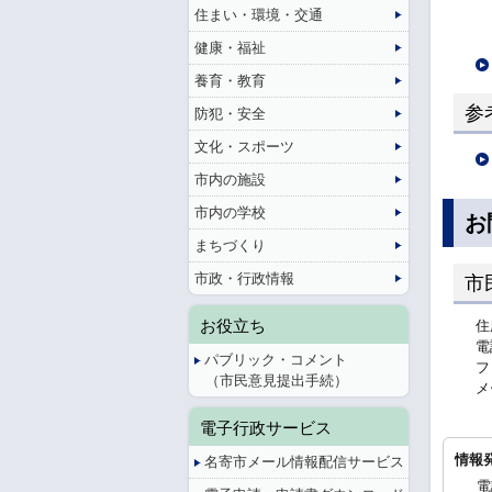
住まい・環境・交通
健康・福祉
養育・教育
参
防犯・安全
文化・スポーツ
市内の施設
市内の学校
お
まちづくり
市政・行政情報
市
お役立ち
住
電
パブリック・コメント
フ
（市民意見提出手続）
メ
電子行政サービス
情報
名寄市メール情報配信サービス
電