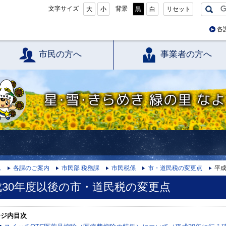
文字サイズ
背景
大
小
黒
白
リセット
各
市民の方へ
事業者の方へ
星・雪・きらめき 緑の里 なよろ
ム
各課のご案内
市民部 税務課
市民税係
市・道民税の変更点
平成
成30年度以後の市・道民税の変更点
ージ内目次