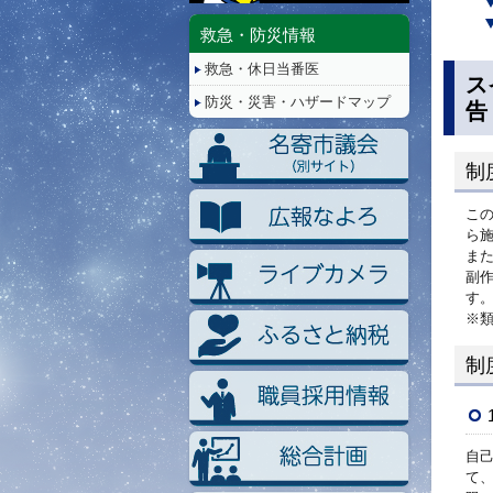
停
止/
救急・防災情報
再
救急・休日当番医
生
ス
防災・災害・ハザードマップ
告
制
こ
ら
ま
副
す
※
制
自
て、