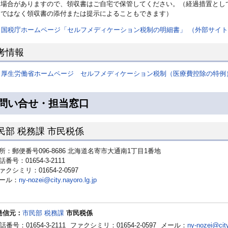
場合がありますので、領収書はご自宅で保管してください。（経過措置として
ではなく領収書の添付または提示によることもできます）
国税庁ホームページ「セルフメディケーション税制の明細書」 （外部サイ
考情報
厚生労働省ホームページ セルフメディケーション税制（医療費控除の特例
問い合せ・担当窓口
民部 税務課 市民税係
所：郵便番号096-8686 北海道名寄市大通南1丁目1番地
話番号：01654-3-2111
ァクシミリ：01654-2-0597
ール：
ny-nozei@city.nayoro.lg.jp
発信元：
市民部 税務課
市民税係
話番号：01654-3-2111
ファクシミリ：01654-2-0597
メール：
ny-nozei@city