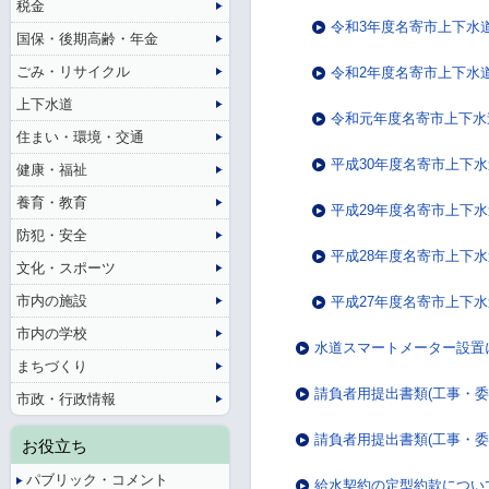
税金
令和3年度名寄市上下水
国保・後期高齢・年金
ごみ・リサイクル
令和2年度名寄市上下水
上下水道
令和元年度名寄市上下水
住まい・環境・交通
平成30年度名寄市上下
健康・福祉
養育・教育
平成29年度名寄市上下
防犯・安全
平成28年度名寄市上下
文化・スポーツ
市内の施設
平成27年度名寄市上下
市内の学校
水道スマートメーター設置
まちづくり
請負者用提出書類(工事・委
市政・行政情報
請負者用提出書類(工事・委
お役立ち
パブリック・コメント
給水契約の定型約款につい