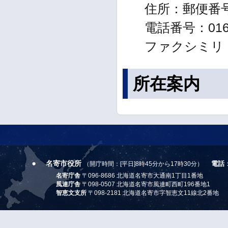
住所：郵便番号0
電話番号：0165
ファクシミリ：01
所在案内
名寄市役所
電話
（開庁時間：[平日]8時45分から17時30分）
名寄庁舎
〒096-8686 北海道名寄市大通南1丁目1番地
風連庁舎
〒098-0507 北海道名寄市風連町西町196番地1
智恵文支所
〒098-2181 北海道名寄市字智恵文11線北2番地