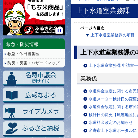
上下水道室業務課
ページ内目次
上下水道室業務課の項目
停
止/
救急・防災情報
再
上下水道室業務課の
救急・休日当番医
生
防災・災害・ハザードマップ
上下水道室業務課 申請書
業務係
水道料金改定に関する市民
水道メーター検針日の変更
水道料金改定に関する市民
検針日の変更【風連地区に
水道料金改定のお知らせ
名寄市上下水道ポータルに