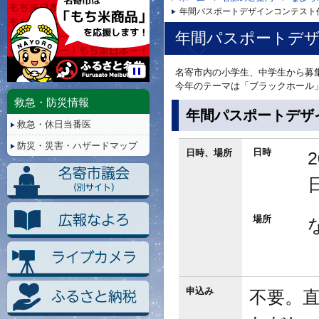
年間パスポートデザインコンテスト
年間パスポートデ
名寄市内の小学生、中学生から募
停
今年のテーマは「ブラックホール
止/
救急・防災情報
再
年間パスポートデザ
救急・休日当番医
生
防災・災害・ハザードマップ
日時
日時、場所
場所
申込み
不要。