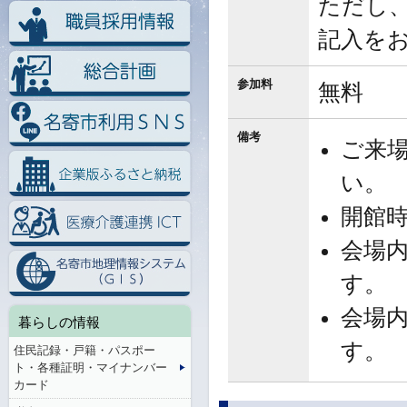
ただし
記入を
参加料
無料
備考
ご来
い。
開館
会場
す。
会場
暮らしの情報
す。
住民記録・戸籍・パスポー
ト・各種証明・マイナンバー
カード