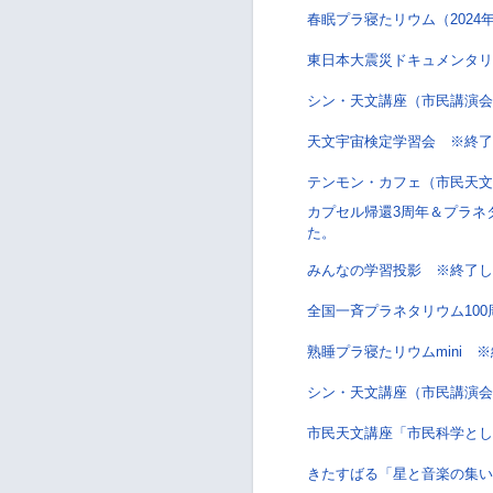
春眠プラ寝たリウム（2024
東日本大震災ドキュメンタリ
シン・天文講座（市民講演会
天文宇宙検定学習会 ※終了
テンモン・カフェ（市民天文講
カプセル帰還3周年＆プラネ
た。
みんなの学習投影 ※終了し
全国一斉プラネタリウム10
熟睡プラ寝たリウムmini 
シン・天文講座（市民講演会
市民天文講座「市民科学とし
きたすばる「星と音楽の集い