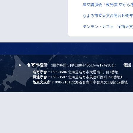
星空講演会「夜光雲‐空から
なよろ市立天文台開台10周
テンモン・カフェ 宇宙天文ゆ
名寄市役所
電話
（開庁時間：[平日]8時45分から17時30分）
名寄庁舎
〒096-8686 北海道名寄市大通南1丁目1番地
風連庁舎
〒098-0507 北海道名寄市風連町西町196番地1
智恵文支所
〒098-2181 北海道名寄市字智恵文11線北2番地