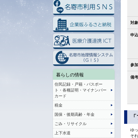
対
申
参
暮らしの情報
備
住民記録・戸籍・パスポー
ト・各種証明・マイナンバー
カード
税金
国保・後期高齢・年金
「
ごみ・リサイクル
ゆ
上下水道
そ