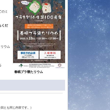
てのミ
ちくだ
タリウム
る
春眠プラ寝たリウム
各回とも同じ内容です。）