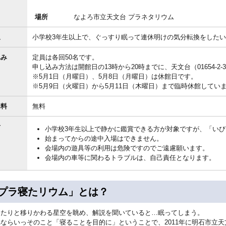
場所
なよろ市立天文台 プラネタリウム
象
小学校3年生以上で、ぐっすり眠って連休明けの気分転換をしたい
込み
定員は各回50名です。
申し込み方法は開館日の13時から20時までに、天文台（01654-2-
※5月1日（月曜日）、5月8日（月曜日）は休館日です。
※5月9日（火曜日）から5月11日（木曜日）まで臨時休館してい
加料
無料
考
小学校3年生以上で静かに鑑賞できる方が対象ですが、「い
始まってからの途中入場はできません。
会場内の遊具等の利用は危険ですのでご遠慮願います。
会場内の車等に関わるトラブルは、自己責任となります。
プラ寝たリウム」とは？
ったりと移りかわる星空を眺め、解説を聞いていると…眠ってしまう。
れならいっそのこと「寝ることを目的に」ということで、2011年に明石市立