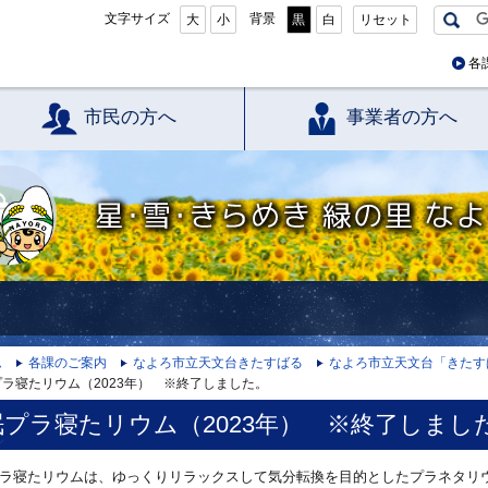
文字サイズ
背景
大
小
黒
白
リセット
各
市民の方へ
事業者の方へ
星・雪・きらめき 緑の里 なよろ
ム
各課のご案内
なよろ市立天文台きたすばる
なよろ市立天文台「きたす
ラ寝たリウム（2023年） ※終了しました。
眠プラ寝たリウム（2023年） ※終了しまし
ラ寝たリウムは、ゆっくりリラックスして気分転換を目的としたプラネタリ