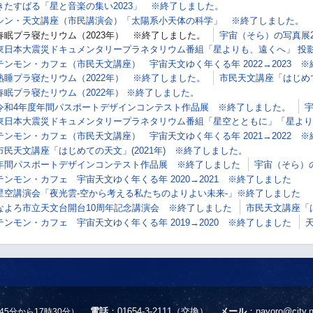
きたすばる「星と音楽の集い2023」 ※終了しました。
シン・天文講座（市民講演会）「太陽系小天体の科学」 ※終了しました。
春眠プラ寝たリウム（2023年） ※終了しました。
宇宙（そら）の写真展2
東日本大震災ドキュメンタリープラネタリウム番組「星よりも、遠くへ」 投影
テンモン・カフェ（市民天文講座） 宇宙天文ゆく年くる年 2022→2023 
熟睡プラ寝たリウム（2022年） ※終了しました。
市民天文講座「はじめて
春眠プラ寝たリウム（2022年） ※終了しました。
令和4年度年間パスポートデザインコンテスト作品展 ※終了しました。
宇
東日本大震災ドキュメンタリープラネタリウム番組「星空とともに」「星より
テンモン・カフェ（市民天文講座） 宇宙天文ゆく年くる年 2021→2022 
市民天文講座「はじめての天文」(2021年) ※終了しました。
年間パスポートデザインコンテスト作品展 ※終了しました
宇宙（そら）の
テンモン・カフェ 宇宙天文ゆく年くる年 2020→2021 ※終了しました
星空講演会「夜光雲‐空から考える私たちのよりよい未来‐」※終了しました
なよろ市立天文台開台10周年記念講演会 ※終了しました
市民天文講座「
テンモン・カフェ 宇宙天文ゆく年くる年 2019→2020 ※終了しました
電話
：01654-3-2111（交換）
メール
：
nayoro@city.n
45分から17時30分）