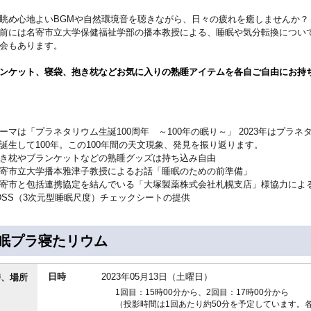
眺め心地よいBGMや自然環境音を聴きながら、日々の疲れを癒しませんか？
前には名寄市立大学保健福祉学部の播本教授による、睡眠や気分転換につい
会もあります。
ンケット、寝袋、抱き枕などお気に入りの熟睡アイテムを各自ご自由にお持
ーマは「プラネタリウム生誕100周年 ～100年の眠り～」 2023年はプラネ
誕生して100年。この100年間の天文現象、発見を振り返ります。
き枕やブランケットなどの熟睡グッズは持ち込み自由
寄市立大学播本雅津子教授によるお話「睡眠のための前準備」
寄市と包括連携協定を結んでいる「大塚製薬株式会社札幌支店」様協力によ
DSS（3次元型睡眠尺度）チェックシートの提供
眠プラ寝たリウム
日時
2023年05月13日（土曜日）
時、場所
1回目：15時00分から、2回目：17時00分から
（投影時間は1回あたり約50分を予定しています。