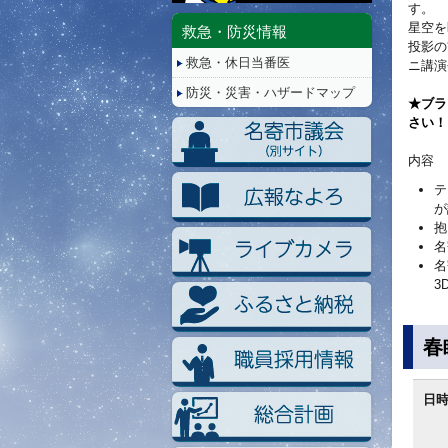
停
す。
止/
星空を
救急・防災情報
再
投影の
救急・休日当番医
生
ニ講演
防災・災害・ハザードマップ
★ブラ
さい！
内容
テ
が
抱
名
名
3
春
日