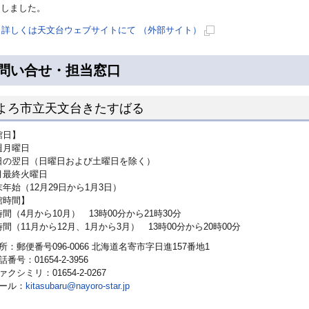
トしました。
詳しくは天文台ウェブサイトにて （外部サイト）
新
規
問い合せ・担当窓口
ペ
ー
よろ市立天文台きたすばる
ジ
で
館日】
開
月曜日
き
の翌日（日曜日および土曜日を除く）
ま
最終火曜日
年始（12月29日から1月3日）
す
館時間】
（4月から10月） 13時00分から21時30分
（11月から12月、1月から3月） 13時00分から20時00分
所：郵便番号096-0066 北海道名寄市字日進157番地1
話番号：01654-2-3956
ァクシミリ：01654-2-0267
ール：
kitasubaru@nayoro-star.jp