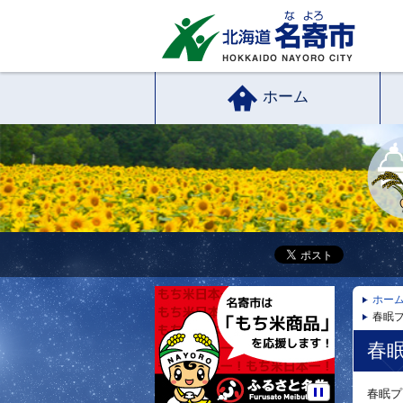
ホーム
ホー
春眠プ
春
春眠プ