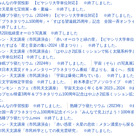
みんなの学習投影 【ピヤシリ大学単位対応】 ※終了しました。
全天星座七宝焼展～春・夏編～ ※終了しました。
熟睡プラ寝たリウム（2024年）【ピヤシリ大学単位対応】 ※終了しました
「プラネタリウム100周年」×「すばる望遠鏡25周年」記念 全国一斉オン
※終了しました。
第2回低緯度オーロラ写真展 ※終了しました
シン・天文講座（市民講演会）「赤いオーロラと緑の里」【ピヤシリ大学単位
きたすばる「星と音楽の集い2024（星まつり）」 ※終了しました。
シン・天文講座（市民講演会）「はやぶさ2拡張ミッションで拓く太陽系科学
大学単位対応】 ※終了しました。
春眠プラ寝たリウム（2024年） ※終了しました。
宇宙（そら）の写真展2
東日本大震災ドキュメンタリープラネタリウム番組「星よりも、遠くへ」 投影
シン・天文講座（市民講演会）「宇宙は爆発に満ちている」 ※終了しました
天文宇宙検定学習会 ※終了しました。
鈴木孝彦ピアノソロライブ ※終
テンモン・カフェ（市民天文講座） 宇宙天文ゆく年くる年 2023→2024 
カプセル帰還3周年＆プラネタリウム100周年記念はやぶさ2拡張ミッション
た。
みんなの学習投影 ※終了しました。
熟睡プラ寝たリウム（2023年） 
全国一斉プラネタリウム100周年記念イベント「みんなで見上げよう！100年
熟睡プラ寝たリウムmini ※終了しました。
シン・天文講座（市民講演会）「赤い惑星・火星の息吹：メタン濃度から探る
市民天文講座「市民科学としての夜光雲研究」 ※終了しました。