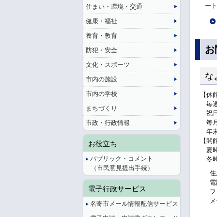
ー
住まい・環境・交通
健康・福祉
養育・教育
お
防犯・安全
文化・スポーツ
な
市内の施設
市内の学校
【休
毎週
まちづくり
祝日
毎月
市政・行政情報
年末
【開
お役立ち
夏時間
パブリック・コメント
冬時間
（市民意見提出手続）
住
電
電子行政サービス
フ
メ
名寄市メール情報配信サービス