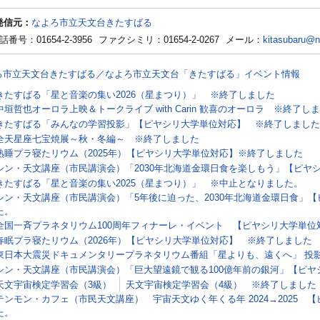
発信元：
なよろ市立天文台きたすばる
話番号：01654-2-3956
ファクシミリ：01654-2-0267
メール：
kitasubaru@na
ろ市立天文台きたすばる／なよろ市立天文台「きたすばる」イベント情報
きたすばる「星と音楽の集い2026（星まつり）」 ※終了しました
中垣哲也オーロラ上映＆トークライブ with Carin 歓喜のオーロラ ※終了し
きたすばる「みんなの学習投影」【ピヤシリ大学単位対応】 ※終了しました
全天星座七宝焼展～秋・冬編～ ※終了しました
熟睡プラ寝たリウム（2025年）【ピヤシリ大学単位対応】※終了しました
シン・天文講座（市民講演会）「2030年北海道金環日食を楽しもう」【ピヤ
きたすばる「星と音楽の集い2025（星まつり）」 ※中止となりました。
シン・天文講座（市民講演会）「5年後に迫った、2030年北海道金環日食」
た。
全国一斉プラネタリウム100周年フィナーレ・イベント 【ピヤシリ大学単位
春眠プラ寝たリウム（2026年）【ピヤシリ大学単位対応】 ※終了しました
東日本大震災ドキュメンタリープラネタリウム番組「星よりも、遠くへ」 投影
シン・天文講座（市民講演会）「巨大望遠鏡で観る100億年前の銀河」【ピ
天文宇宙検定学習会（3級）
天文宇宙検定学習会（4級） ※終了しました
テンモン・カフェ（市民天文講座） 宇宙天文ゆく年くる年 2024→2025
た。