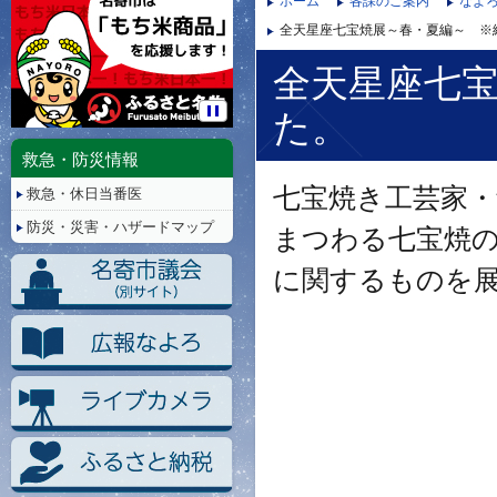
ホーム
各課のご案内
なよ
全天星座七宝焼展～春・夏編～ ※
全天星座七
た。
停
止/
救急・防災情報
再
七宝焼き工芸家・
救急・休日当番医
生
防災・災害・ハザードマップ
まつわる七宝焼
に関するものを