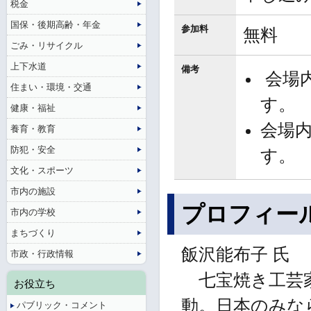
税金
国保・後期高齢・年金
参加料
無料
ごみ・リサイクル
上下水道
備考
会場
住まい・環境・交通
す。
健康・福祉
会場
養育・教育
防犯・安全
す。
文化・スポーツ
市内の施設
プロフィー
市内の学校
まちづくり
飯沢能布子 氏
市政・行政情報
七宝焼き工芸家
お役立ち
動。日本のみな
パブリック・コメント