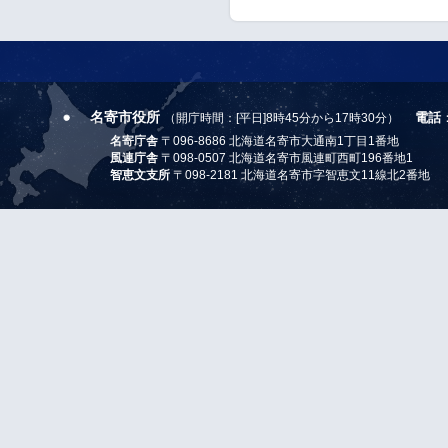
名寄市役所
電話
（開庁時間：[平日]8時45分から17時30分）
名寄庁舎
〒096-8686 北海道名寄市大通南1丁目1番地
風連庁舎
〒098-0507 北海道名寄市風連町西町196番地1
智恵文支所
〒098-2181 北海道名寄市字智恵文11線北2番地