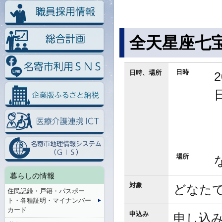
全天星座七
日時
日時、場所
場所
暮らしの情報
対象
どなた
住民記録・戸籍・パスポー
ト・各種証明・マイナンバー
カード
申込み
申し込