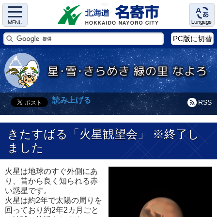
Menu
Language
PC版に切替
読み上げる
RSS
きたすばる「火星観望会」 ※終了し
ました
火星は地球のすぐ外側にあ
り、昔から良く知られる赤
い惑星です。
火星は約2年で太陽の周りを
回っており約2年2カ月ごと