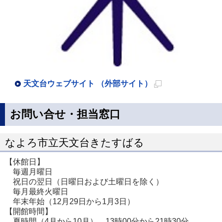
天文台ウェブサイト （外部サイト）
新
規
お問い合せ・担当窓口
ペ
ー
なよろ市立天文台きたすばる
ジ
【休館日】
で
毎週月曜日
開
祝日の翌日（日曜日および土曜日を除く）
毎月最終火曜日
き
年末年始（12月29日から1月3日）
ま
【開館時間】
す
夏時間（4月から10月） 13時00分から21時30分