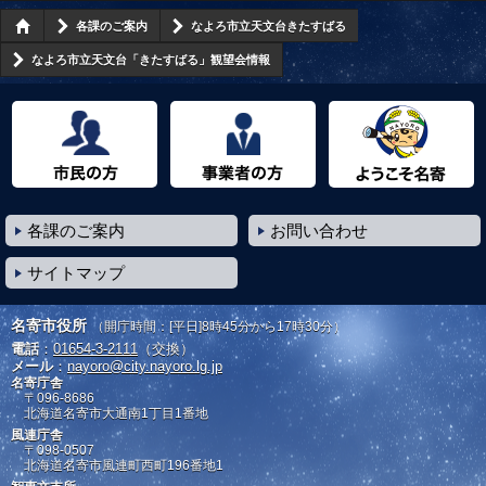
各課のご案内
なよろ市立天文台きたすばる
なよろ市立天文台「きたすばる」観望会情報
市民の方へ
事業者の方へ
ようこそ名寄市へ
各課のご案内
お問い合わせ
サイトマップ
名寄市役所
（開庁時間：[平日]8時45分から17時30分）
電話
：
01654-3-2111
（交換）
メール
：
nayoro@city.nayoro.lg.jp
名寄庁舎
〒096-8686
北海道名寄市大通南1丁目1番地
風連庁舎
〒098-0507
北海道名寄市風連町西町196番地1