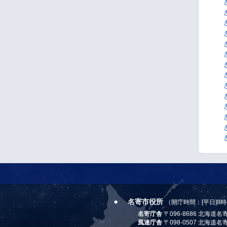
名寄市役所
（開庁時間：[平日]8時
名寄庁舎
〒096-8686 北海道
風連庁舎
〒098-0507 北海道