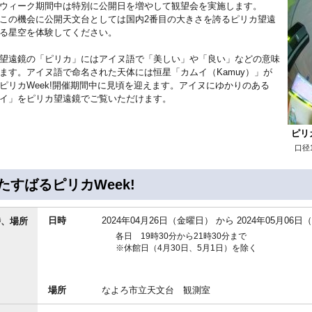
ウィーク期間中は特別に公開日を増やして観望会を実施します。
この機会に公開天文台としては国内2番目の大きさを誇るピリカ望遠
る星空を体験してください。
望遠鏡の「ピリカ」にはアイヌ語で「美しい」や「良い」などの意味
ます。アイヌ語で命名された天体には恒星「カムイ（Kamuy）」が
ピリカWeek!開催期間中に見頃を迎えます。アイヌにゆかりのある
イ」をピリカ望遠鏡でご覧いただけます。
ピリ
口径
たすばるピリカWeek!
日時
2024年04月26日（金曜日）
から
2024年05月06
時、場所
各日 19時30分から21時30分まで
※休館日（4月30日、5月1日）を除く
場所
なよろ市立天文台 観測室