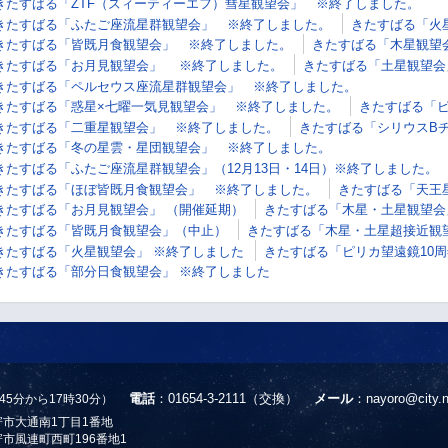
きたすばる「ZTF（ズィーティーエフ）彗星観望会」 ※終了しました。
きたすばる「ふたご座流星群観望会」 ※終了しました。
きたすばる「火
きたすばる「皆既月食観望会」 ※終了しました。
きたすばる「木星観望
きたすばる「お月見観望会」 ※終了しました。
きたすばる「土星観望会
きたすばる「ペルセウス座流星群観望会」 ※終了しました。
きたすばる「惑星×七曜一気見観望会」 ※終了しました。
きたすばる「ピ
きたすばる「二重星観望会」 ※終了しました。
きたすばる「シリウスB
きたすばる「冬の星雲・星団観望会」 ※終了しました。
きたすばる「ふたご座流星群観望会」（12月13日・14日）※終了しました。
きたすばる「ほぼ皆既月食観望会」 ※終了しました。
きたすばる「天王
きたすばる「お月見観望会」 （開催延期）
きたすばる「木星・土星観望会
きたすばる「皆既月食観望会」（中止）
きたすばる「木星・土星超接近観
きたすばる「火星観望会」 ※終了しました
きたすばる「ピリカ望遠鏡10周年
きたすばる「部分日食観望会」 ※終了しました
電話
：01654-3-2111（交換）
メール
：
nayoro@city.n
45分から17時30分）
名寄市大通南1丁目1番地
名寄市風連町西町196番地1