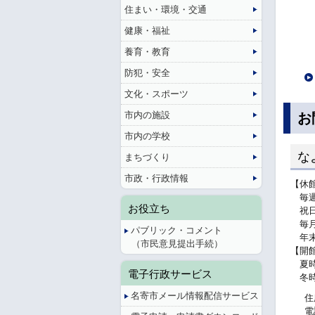
住まい・環境・交通
健康・福祉
養育・教育
防犯・安全
文化・スポーツ
市内の施設
お
市内の学校
な
まちづくり
市政・行政情報
【休
毎週
お役立ち
祝日
毎月
パブリック・コメント
年末
（市民意見提出手続）
【開
夏時間
電子行政サービス
冬時間
名寄市メール情報配信サービス
住
電