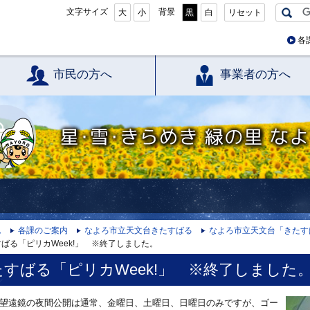
文字サイズ
背景
大
小
黒
白
リセット
各
市民の方へ
事業者の方へ
星・雪・きらめき 緑の里 なよろ
ム
各課のご案内
なよろ市立天文台きたすばる
なよろ市立天文台「きたす
ばる「ピリカWeek!」 ※終了しました。
たすばる「ピリカWeek!」 ※終了しました
望遠鏡の夜間公開は通常、金曜日、土曜日、日曜日のみですが、ゴー