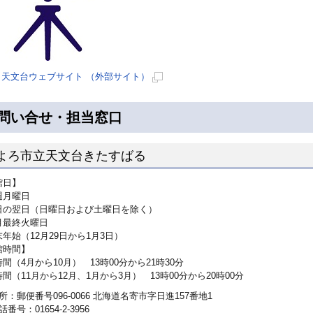
天文台ウェブサイト （外部サイト）
新
規
問い合せ・担当窓口
ペ
ー
よろ市立天文台きたすばる
ジ
で
館日】
開
月曜日
き
の翌日（日曜日および土曜日を除く）
ま
最終火曜日
年始（12月29日から1月3日）
す
館時間】
（4月から10月） 13時00分から21時30分
（11月から12月、1月から3月） 13時00分から20時00分
所：郵便番号096-0066 北海道名寄市字日進157番地1
話番号：01654-2-3956