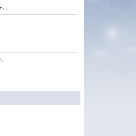
す）。
い。