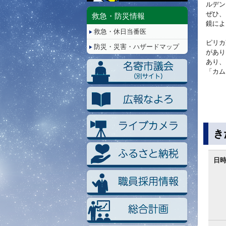
停
ルデン
止/
ぜひ、
救急・防災情報
再
鏡によ
救急・休日当番医
生
ピリカ
防災・災害・ハザードマップ
があり
あり、
「カム
き
日