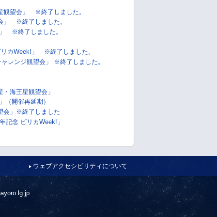
星観望会」 ※終了しました。
会」 ※終了しました。
」 ※終了しました。
リカWeek!」 ※終了しました。
チャレンジ観望会」 ※終了しました。
星・海王星観望会」
」（開催再延期）
望会」※終了しました
記念 ピリカWeek!」
ウェブアクセシビリティについて
ayoro.lg.jp