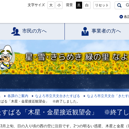
文字サイズ
背景
大
小
黒
白
リセット
各
市民の方へ
事業者の方へ
星・雪・きらめき 緑の里 なよろ
ム
各課のご案内
なよろ市立天文台きたすばる
なよろ市立天文台「きたす
すばる「木星・金星接近観望会」 ※終了しました。
たすばる「木星・金星接近観望会」 ※終了
3年3月上旬、日の入り頃の西の空に注目です。2つの明るい惑星、木星と金星