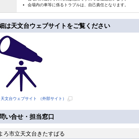
会場内の車等に係るトラブルは、自己責任となります。
細は天文台ウェブサイトをご覧ください
天文台ウェブサイト （外部サイト）
新
規
問い合せ・担当窓口
ペ
ー
よろ市立天文台きたすばる
ジ