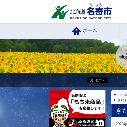
ホーム
ホー
きた
き
202