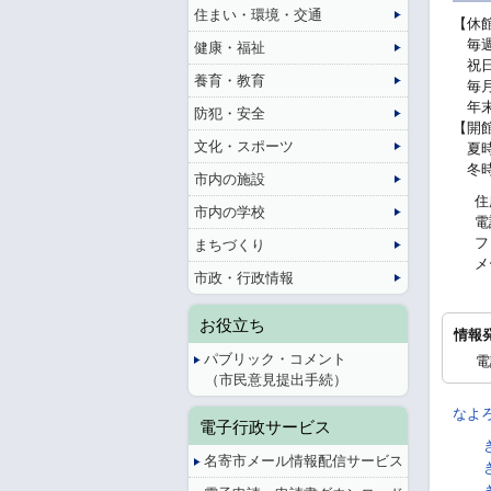
住まい・環境・交通
【休
毎週
健康・福祉
祝日
養育・教育
毎月
年末
防犯・安全
【開
文化・スポーツ
夏時間
冬時間
市内の施設
住
市内の学校
電
フ
まちづくり
メ
市政・行政情報
お役立ち
情報
パブリック・コメント
電
（市民意見提出手続）
なよ
電子行政サービス
名寄市メール情報配信サービス