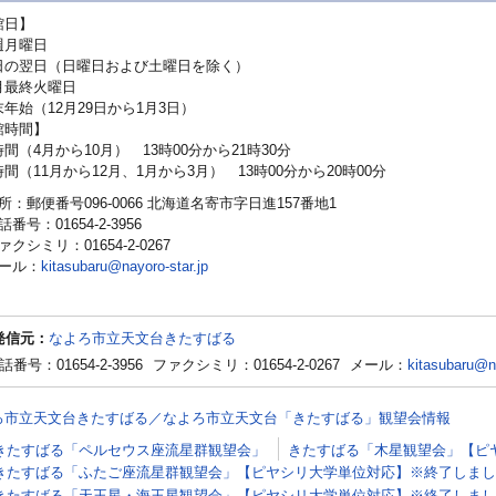
で
館日】
開
月曜日
き
の翌日（日曜日および土曜日を除く）
ま
最終火曜日
年始（12月29日から1月3日）
す
館時間】
（4月から10月） 13時00分から21時30分
（11月から12月、1月から3月） 13時00分から20時00分
所：郵便番号096-0066 北海道名寄市字日進157番地1
話番号：01654-2-3956
ァクシミリ：01654-2-0267
ール：
kitasubaru@nayoro-star.jp
発信元：
なよろ市立天文台きたすばる
話番号：01654-2-3956
ファクシミリ：01654-2-0267
メール：
kitasubaru@na
ろ市立天文台きたすばる／なよろ市立天文台「きたすばる」観望会情報
きたすばる「ペルセウス座流星群観望会」
きたすばる「木星観望会」【ピ
きたすばる「ふたご座流星群観望会」【ピヤシリ大学単位対応】※終了しまし
きたすばる「天王星・海王星観望会」【ピヤシリ大学単位対応】※終了しまし