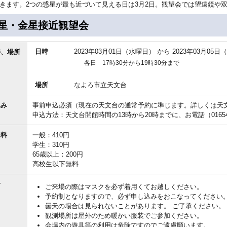
きます。2つの惑星が最も近づいて見える日は3月2日。観望会では望遠鏡や
星・金星接近観望会
日時
2023年03月01日（水曜日）
から
2023年03月05
時、場所
各日 17時30分から19時30分まで
場所
なよろ市立天文台
込み
事前申込必須（現在の天文台の通常予約に準じます。詳しくは天
申込方法：天文台開館時間の13時から20時までに、お電話（01654
加料
一般：410円
学生：310円
65歳以上：200円
高校生以下無料
考
ご来場の際はマスクを必ず着用くてお越しください。
予約制となりますので、必ず申し込みをおこなってください
曇天の場合は見られないことがあります。 ご了承ください。
観測場所は屋外のため暖かい服装でご参加ください。
会場内の遊具等の利用は危険ですのでご遠慮願います。