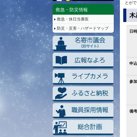
停
とがで
止/
救急・防災情報
再
木
救急・休日当番医
生
防災・災害・ハザードマップ
日
申
参
備