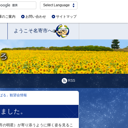
Select Language
課のご案内
お問い合わせ
サイトマップ
ようこそ名寄市へ
RSS
ばる」観望会情報
しました。
（宵の明星）が寄り添うように輝く姿を見るこ