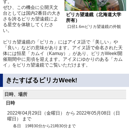
す。
ぜひ、この機会に公開天文
台としては国内2番目の大き
ピリカ望遠鏡（北海道大学
さを誇るピリカ望遠鏡によ
所有）
る星空を体験してくださ
口径1.6mピリカ望遠鏡の外観
い。
ピリカ望遠鏡の「ピリカ」にはアイヌ語で「美しい」や
「良い」などの意味があります。アイヌ語で命名された天
体には恒星「カムイ（Kamuy）」があり、ピリカWeek!開
催期間中に見頃を迎えます。アイヌにゆかりのある「カム
イ」をピリカ望遠鏡でご覧いただけます。
きたすばるピリカWeek!
日時、場所
日時
2022年04月29日（金曜日）
から
2022年05月08日（日
曜日）
まで
各日 19時30分から21時30分まで