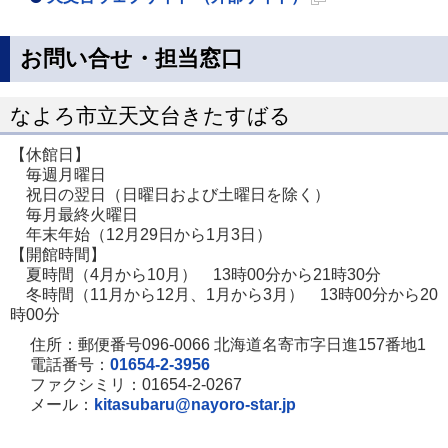
新
規
お問い合せ・担当窓口
ペ
ー
なよろ市立天文台きたすばる
ジ
【休館日】
で
毎週月曜日
開
祝日の翌日（日曜日および土曜日を除く）
毎月最終火曜日
き
年末年始（12月29日から1月3日）
ま
【開館時間】
す
夏時間（4月から10月） 13時00分から21時30分
冬時間（11月から12月、1月から3月） 13時00分から20
時00分
住所：郵便番号096-0066 北海道名寄市字日進157番地1
電話番号：
01654-2-3956
ファクシミリ：01654-2-0267
メール：
kitasubaru@nayoro-star.jp