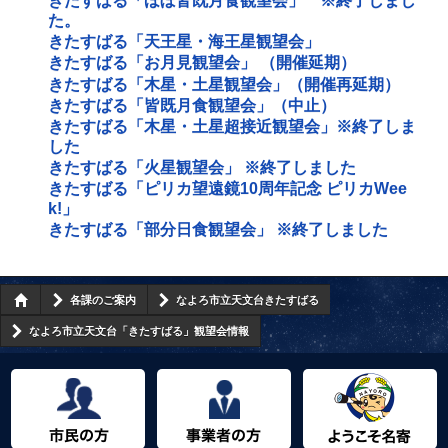
きたすばる「ほぼ皆既月食観望会」 ※終了しまし
た。
きたすばる「天王星・海王星観望会」
きたすばる「お月見観望会」 （開催延期）
きたすばる「木星・土星観望会」（開催再延期）
きたすばる「皆既月食観望会」（中止）
きたすばる「木星・土星超接近観望会」※終了しま
した
きたすばる「火星観望会」 ※終了しました
きたすばる「ピリカ望遠鏡10周年記念 ピリカWee
k!」
きたすばる「部分日食観望会」 ※終了しました
各課のご案内
なよろ市立天文台きたすばる
なよろ市立天文台「きたすばる」観望会情報