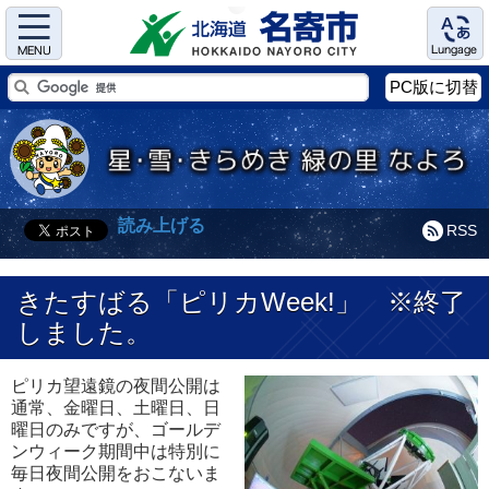
Menu
Language
PC版に切替
読み上げる
RSS
きたすばる「ピリカWeek!」 ※終了
しました。
ピリカ望遠鏡の夜間公開は
通常、金曜日、土曜日、日
曜日のみですが、ゴールデ
ンウィーク期間中は特別に
毎日夜間公開をおこないま