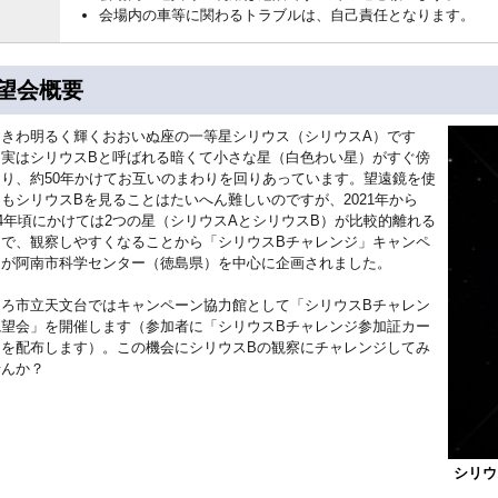
会場内の車等に関わるトラブルは、自己責任となります。
望会概要
ときわ明るく輝くおおいぬ座の一等星シリウス（シリウスA）です
、実はシリウスBと呼ばれる暗くて小さな星（白色わい星）がすぐ傍
あり、約50年かけてお互いのまわりを回りあっています。望遠鏡を使
もシリウスBを見ることはたいへん難しいのですが、2021年から
24年頃にかけては2つの星（シリウスAとシリウスB）が比較的離れる
期で、観察しやすくなることから「シリウスBチャレンジ」キャンペ
ンが阿南市科学センター（徳島県）を中心に企画されました。
よろ市立天文台ではキャンペーン協力館として「シリウスBチャレン
観望会」を開催します（参加者に「シリウスBチャレンジ参加証カー
」を配布します）。この機会にシリウスBの観察にチャレンジしてみ
せんか？
シリウ