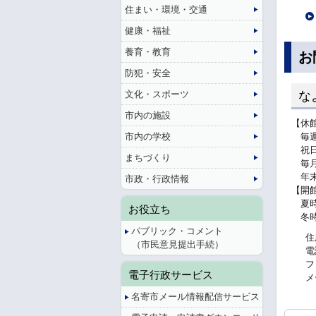
住まい・環境・交通
健康・福祉
養育・教育
お
防犯・安全
文化・スポーツ
な
市内の施設
【休
市内の学校
毎週
祝日
まちづくり
毎月
年末
市政・行政情報
【開
夏時間
お役立ち
冬時間
パブリック・コメント
住
（市民意見提出手続）
電
フ
電子行政サービス
メ
名寄市メール情報配信サービス