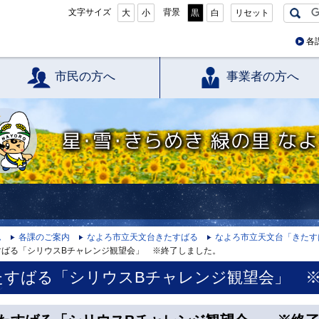
文字サイズ
背景
大
小
黒
白
リセット
各
市民の方へ
事業者の方へ
星・雪・きらめき 緑の里 なよろ
ム
各課のご案内
なよろ市立天文台きたすばる
なよろ市立天文台「きたす
すばる「シリウスBチャレンジ観望会」 ※終了しました。
たすばる「シリウスBチャレンジ観望会」 