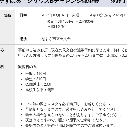
たすばる「シリウスBチャレンジ観望会」 ※終
日時
2023年03月07日（火曜日） 19時00分
から
2023年
時、場所
各日 19時00分から20時00分
休館日を除く
場所
なよろ市立天文台
込み
事前申し込み必須（現在の天文台の通常予約に準じます。詳しく
申し込み方法：天文台開館日の13時から20時までに、お電話（0165
加料
観覧料のみ
一般：410円
学生：310円
65歳以上：200円
高校生以下：無料
考
ご来館の際はマスクを必ず着用してお越しください。
予約制となりますので、必ず申し込みを行ってください。
曇天の場合は見られないことがあります。ご了承ください。
夜は冷えますので、暖かい服装でご参加ください。
会場内の遊具等の利用は危険ですのでご遠慮願います。