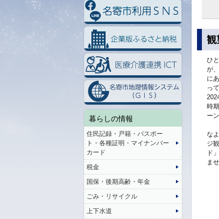
観
ひ
が
に
って
20
時
ー
暮らしの情報
住民記録・戸籍・パスポー
な
ト・各種証明・マイナンバー
ジ
カード
ド
ま
税金
国保・後期高齢・年金
ごみ・リサイクル
上下水道