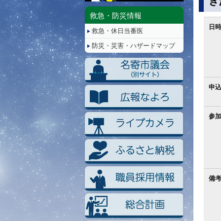
き
停
止/
救急・防災情報
再
日
救急・休日当番医
生
防災・災害・ハザードマップ
申
参
備