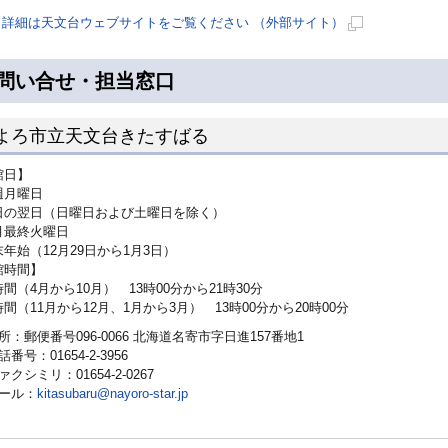
詳細は天文台ウェブサイトをご覧ください （外部サイト）
新
規
問い合せ・担当窓口
ペ
ー
よろ市立天文台きたすばる
ジ
で
館日】
開
月曜日
き
の翌日（日曜日および土曜日を除く）
ま
最終火曜日
年始（12月29日から1月3日）
す
館時間】
（4月から10月） 13時00分から21時30分
（11月から12月、1月から3月） 13時00分から20時00分
所：郵便番号096-0066 北海道名寄市字日進157番地1
話番号：01654-2-3956
ァクシミリ：01654-2-0267
ール：
kitasubaru@nayoro-star.jp