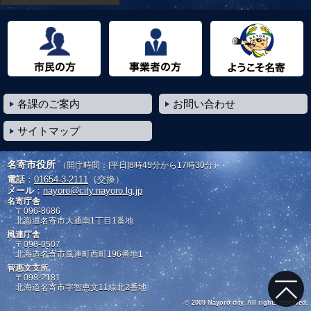
市民の方へ
事業者の方へ
ようこそ名寄市へ
各課のご案内
お問い合わせ
サイトマップ
名寄市役所
（開庁時間：[平日]8時45分から17時30分）
電話
：
01654-3-2111
（交換）
メール
：
nayoro@city.nayoro.lg.jp
名寄庁舎
〒096-8686
北海道名寄市大通南1丁目1番地
風連庁舎
〒098-0507
北海道名寄市風連町西町196番地1
智恵文支所
〒098-2181
北海道名寄市字智恵文11線北2番地
© 2009 Nayoro city. All rights reserved.