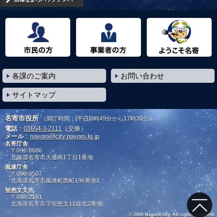
市民の方へ
事業者の方へ
ようこそ名寄市へ
各課のご案内
お問い合わせ
サイトマップ
名寄市役所
（開庁時間：[平日]8時45分から17時30分）
電話
：
01654-3-2111
（交換）
メール
：
nayoro@city.nayoro.lg.jp
名寄庁舎
〒096-8686
北海道名寄市大通南1丁目1番地
風連庁舎
〒098-0507
北海道名寄市風連町西町196番地1
智恵文支所
〒098-2181
北海道名寄市字智恵文11線北2番地
© 2009 Nayoro city. All rights reserved.