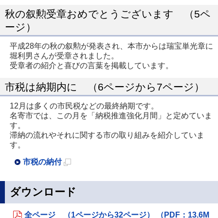
新
秋の叙勲受章おめでとうございます （5ペ
規
ージ）
ペ
ー
平成28年の秋の叙勲が発表され、本市からは瑞宝単光章に
堀利男さんが受章されました。
ジ
受章者の紹介と喜びの言葉を掲載しています。
で
開
市税は納期内に （6ページから7ページ）
き
12月は多くの市民税などの最終納期です。
ま
名寄市では、この月を「納税推進強化月間」と定めていま
す
す。
滞納の流れやそれに関する市の取り組みを紹介していま
す。
市税の納付
新
規
ダウンロード
ペ
ー
全ページ （1ページから32ページ） （PDF：13.6M