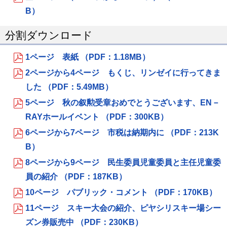
ジ
B）
で
分割ダウンロード
開
き
1ページ 表紙 （PDF：1.18MB）
ま
2ページから4ページ もくじ、リンゼイに行ってきま
す
した （PDF：5.49MB）
5ページ 秋の叙勲受章おめでとうございます、EN－
RAYホールイベント （PDF：300KB）
6ページから7ページ 市税は納期内に （PDF：213K
B）
8ページから9ページ 民生委員児童委員と主任児童委
員の紹介 （PDF：187KB）
10ページ パブリック・コメント （PDF：170KB）
11ページ スキー大会の紹介、ピヤシリスキー場シー
ズン券販売中 （PDF：230KB）