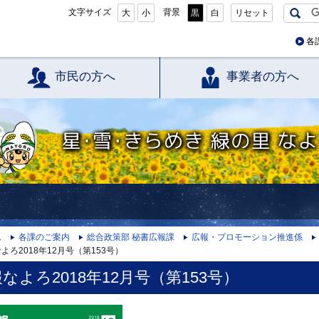
文字サイズ
背景
大
小
黒
白
リセット
各
市民の方へ
事業者の方へ
星・雪・きらめき 緑の里 なよろ
ム
各課のご案内
総合政策部 秘書広報課
広報・プロモーション推進係
よろ2018年12月号（第153号）
なよろ2018年12月号（第153号）