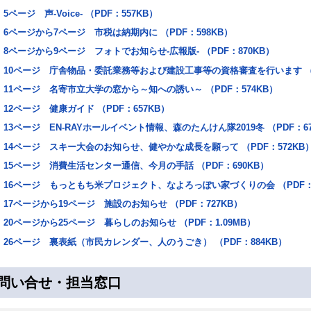
5ページ 声‐Voice‐ （PDF：557KB）
6ページから7ページ 市税は納期内に （PDF：598KB）
8ページから9ページ フォトでお知らせ‐広報版‐ （PDF：870KB）
10ページ 庁舎物品・委託業務等および建設工事等の資格審査を行います （P
11ページ 名寄市立大学の窓から～知への誘い～ （PDF：574KB）
12ページ 健康ガイド （PDF：657KB）
13ページ EN-RAYホールイベント情報、森のたんけん隊2019冬 （PDF：67
14ページ スキー大会のお知らせ、健やかな成長を願って （PDF：572KB
15ページ 消費生活センター通信、今月の手話 （PDF：690KB）
16ページ もっともち米プロジェクト、なよろっぽい家づくりの会 （PDF：7
17ページから19ページ 施設のお知らせ （PDF：727KB）
20ページから25ページ 暮らしのお知らせ （PDF：1.09MB）
26ページ 裏表紙（市民カレンダー、人のうごき） （PDF：884KB）
問い合せ・担当窓口