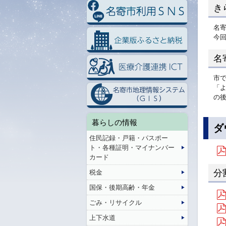
き
名
今
名
市で
「
の
暮らしの情報
ダ
住民記録・戸籍・パスポー
ト・各種証明・マイナンバー
カード
分
税金
国保・後期高齢・年金
ごみ・リサイクル
上下水道