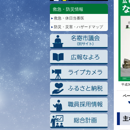
停
止/
救急・防災情報
再
救急・休日当番医
生
防災・災害・ハザードマップ
平成3
ペ
主