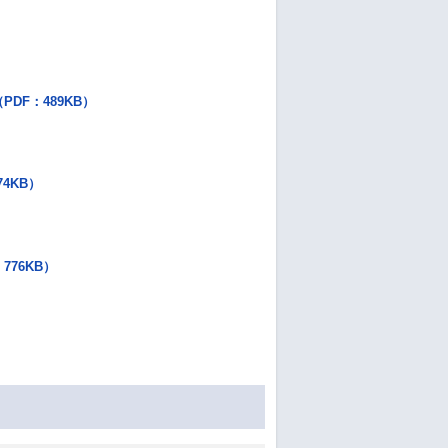
DF：489KB）
4KB）
）
76KB）