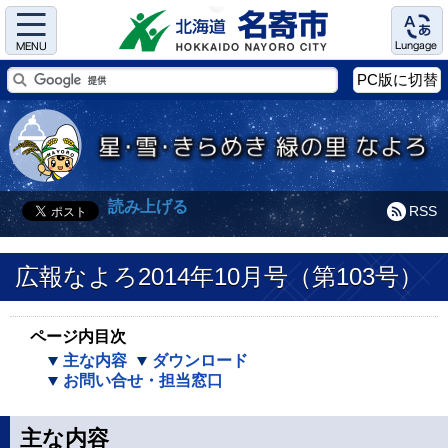
Menu
Language
PC版に切替
読み上げる
RSS
広報なよろ2014年10月号（第103号）
ページ内目次
主な内容
ダウンロード
お問い合せ・担当窓口
主な内容