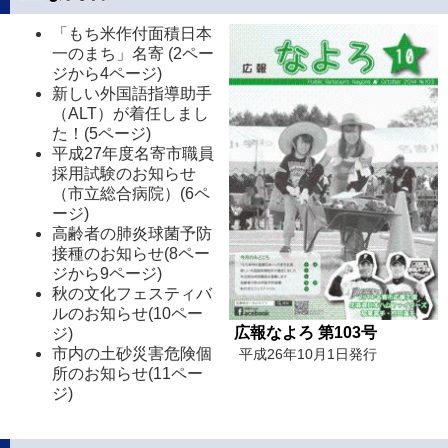
「もち米作付面積日本
一のまち」名寄 (2ペー
ジから4ページ)
新しい外国語指導助手
（ALT）が着任しまし
た！(5ページ)
平成27年度名寄市職員
採用試験のお知らせ
（市立総合病院）(6ペ
ージ)
高齢者の肺炎球菌予防
接種のお知らせ(8ペー
ジから9ページ)
秋の文化フェスティバ
ルのお知らせ(10ペー
広報なよろ 第103号
ジ)
市内の土砂災害危険個
平成26年10月1日発行
所のお知らせ(11ペー
ジ)