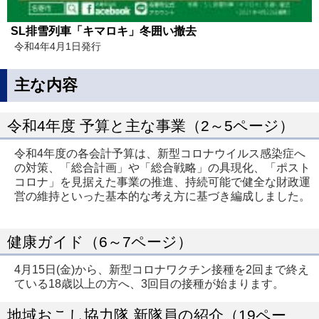
SL排雪列車「キマロキ」冬囲い撤去
令和4年4月1日発行
主な内容
令和4年度 予算と主な事業（2～5ページ）
令和4年度の各会計予算は、新型コロナウイルス感染症へ
の対策、「総合計画」や「総合戦略」の具現化、「ポスト
コロナ」を見据えた事業の推進、持続可能で健全な財政運
営の維持といった基本的な考え方に基づき編成しました。
健康ガイド（6～7ページ）
4月15日(金)から、新型コロナワクチン接種を2回まで終え
ている18歳以上の方へ、3回目の接種が始まります。
地域おこし協力隊 新隊員の紹介（19ペー