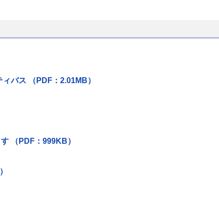
ス （PDF：2.01MB）
（PDF：999KB）
B）