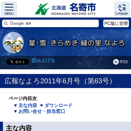
Menu
Language
PC版に切替
読み上げる
RSS
広報なよろ2011年6月号（第63号）
ページ内目次
主な内容
ダウンロード
お問い合せ・担当窓口
主な内容