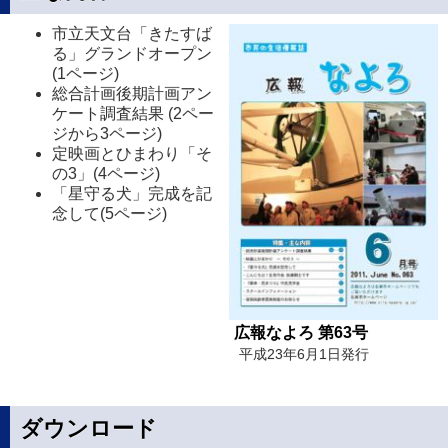
市立天文台「きたすば
る」グランドオープン
(1ページ)
総合計画後期計画アン
ケート調査結果 (2ペー
ジから3ページ)
定映画とひまわり「そ
の3」(4ページ)
「星守る犬」完成を記
念して(5ページ)
広報なよろ 第63号
平成23年6月1日発行
ダウンロード