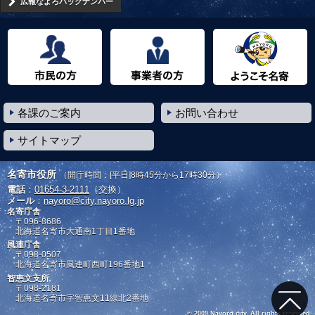
広報なよろバックナンバー
市民の方へ
事業者の方へ
ようこそ名寄市へ
各課のご案内
お問い合わせ
サイトマップ
名寄市役所
（開庁時間：[平日]8時45分から17時30分）
電話
：
01654-3-2111
（交換）
メール
：
nayoro@city.nayoro.lg.jp
名寄庁舎
〒096-8686
北海道名寄市大通南1丁目1番地
風連庁舎
〒098-0507
北海道名寄市風連町西町196番地1
智恵文支所
〒098-2181
北海道名寄市字智恵文11線北2番地
© 2009 Nayoro city. All rights reserved.