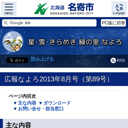
Menu
Language
PC版に切替
読み上げる
RSS
広報なよろ2013年8月号（第89号）
ページ内目次
主な内容
ダウンロード
お問い合せ・担当窓口
主な内容