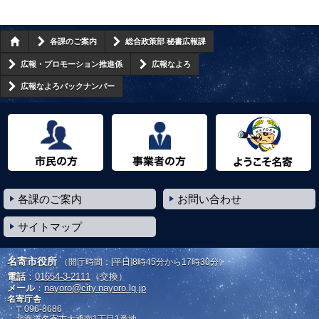
各課のご案内
総合政策部 秘書広報課
広報・プロモーション推進係
広報なよろ
広報なよろバックナンバー
市民の方へ
事業者の方へ
ようこそ名寄市へ
各課のご案内
お問い合わせ
サイトマップ
名寄市役所
（開庁時間：[平日]8時45分から17時30分）
電話
：
01654-3-2111
（交換）
メール
：
nayoro@city.nayoro.lg.jp
名寄庁舎
〒096-8686
北海道名寄市大通南1丁目1番地