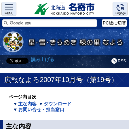
Menu
Language
PC版に切替
読み上げる
RSS
広報なよろ2007年10月号（第19号）
ページ内目次
主な内容
ダウンロード
お問い合せ・担当窓口
主な内容