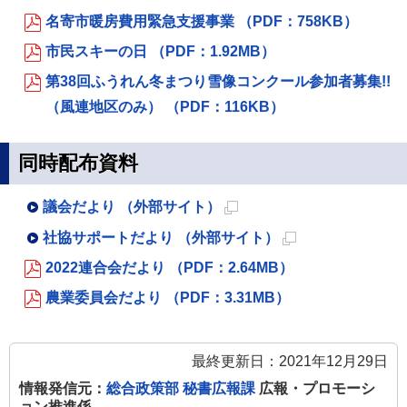
名寄市暖房費用緊急支援事業 （PDF：758KB）
市民スキーの日 （PDF：1.92MB）
第38回ふうれん冬まつり雪像コンクール参加者募集!!
（風連地区のみ） （PDF：116KB）
同時配布資料
議会だより （外部サイト）
新
社協サポートだより （外部サイト）
規
新
2022連合会だより （PDF：2.64MB）
ペ
規
農業委員会だより （PDF：3.31MB）
ー
ペ
ジ
ー
で
ジ
最終更新日：2021年12月29日
開
で
情報発信元：
総合政策部 秘書広報課
広報・プロモーシ
ョン推進係
き