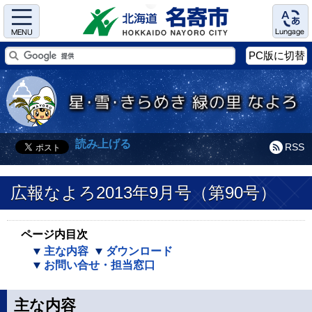
Menu
Language
PC版に切替
読み上げる
RSS
広報なよろ2013年9月号（第90号）
ページ内目次
主な内容
ダウンロード
お問い合せ・担当窓口
主な内容