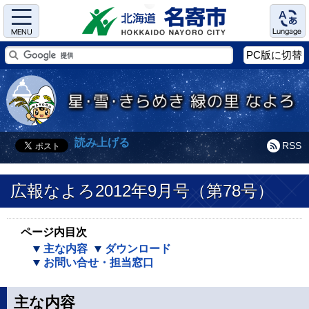
Menu
Language
PC版に切替
読み上げる
RSS
広報なよろ2012年9月号（第78号）
ページ内目次
主な内容
ダウンロード
お問い合せ・担当窓口
主な内容