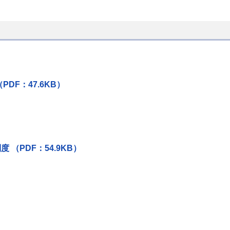
F：47.6KB）
（PDF：54.9KB）