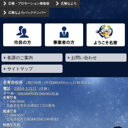
広報・プロモーション推進係
広報なよろ
広報なよろバックナンバー
市民の方へ
事業者の方へ
ようこそ名寄市へ
各課のご案内
お問い合わせ
サイトマップ
名寄市役所
（開庁時間：[平日]8時45分から17時30分）
電話
：
01654-3-2111
（交換）
メール
：
nayoro@city.nayoro.lg.jp
名寄庁舎
〒096-8686
北海道名寄市大通南1丁目1番地
風連庁舎
〒098-0507
北海道名寄市風連町西町196番地1
智恵文支所