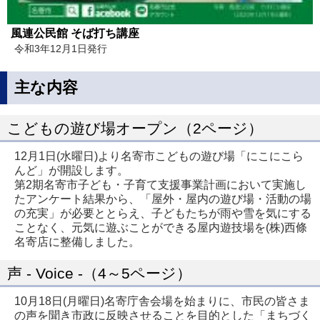
風連公民館 そば打ち講座
令和3年12月1日発行
主な内容
こどもの遊び場オープン（2ページ）
12月1日(水曜日)より名寄市こどもの遊び場「にこにこら
んど」が開設します。
第2期名寄市子ども・子育て支援事業計画において実施し
たアンケート結果から、「屋外・屋内の遊び場・活動の場
の充実」が必要ととらえ、子どもたちが雨や雪を気にする
ことなく、元気に遊ぶことができる屋内遊技場を(株)西條
名寄店に整備しました。
声 - Voice -（4～5ページ）
10月18日(月曜日)名寄庁舎会場を始まりに、市民の皆さま
の声を聞き市政に反映させることを目的とした「まちづく