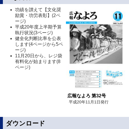
功績を讃えて【文化奨
励賞・功労表彰】(2ペ
ージ)
平成20年度上半期予算
執行状況(3ページ)
健全化判断比率を公表
します(4ページから5ペ
ージ)
11月20日から、レジ袋
有料化が始まります(8
ページ)
広報なよろ 第32号
平成20年11月1日発行
ダウンロード