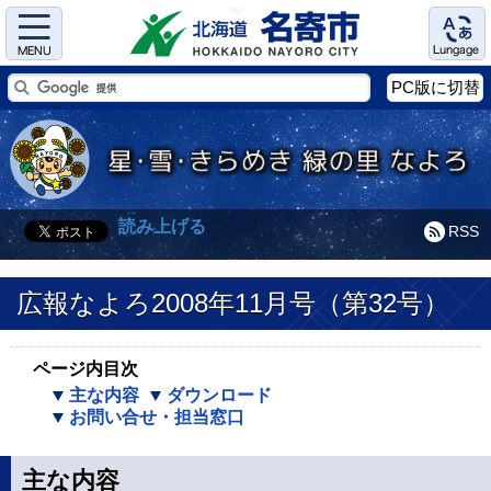
Menu
Language
PC版に切替
読み上げる
RSS
広報なよろ2008年11月号（第32号）
ページ内目次
主な内容
ダウンロード
お問い合せ・担当窓口
主な内容