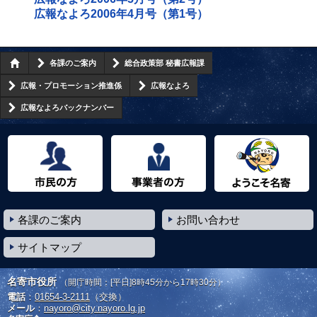
広報なよろ2006年4月号（第1号）
各課のご案内
総合政策部 秘書広報課
広報・プロモーション推進係
広報なよろ
広報なよろバックナンバー
市民の方へ
事業者の方へ
ようこそ名寄市へ
各課のご案内
お問い合わせ
サイトマップ
名寄市役所
（開庁時間：[平日]8時45分から17時30分）
電話
：
01654-3-2111
（交換）
メール
：
nayoro@city.nayoro.lg.jp