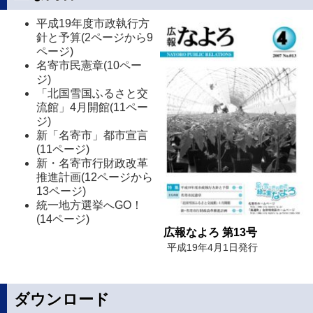
平成19年度市政執行方
針と予算(2ページから9
ページ)
名寄市民憲章(10ペー
ジ)
「北国雪国ふるさと交
流館」4月開館(11ペー
ジ)
新「名寄市」都市宣言
(11ページ)
新・名寄市行財政改革
推進計画(12ページから
13ページ)
統一地方選挙へGO！
(14ページ)
広報なよろ 第13号
平成19年4月1日発行
ダウンロード