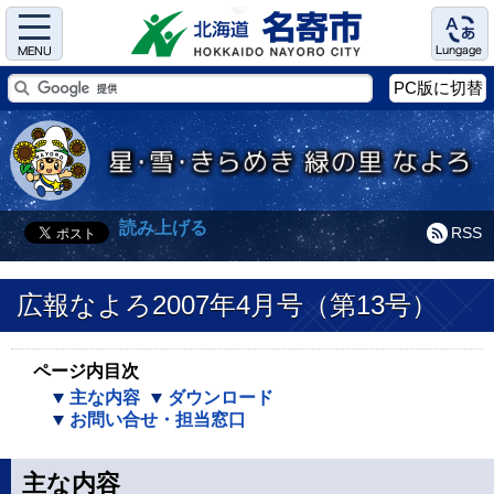
Menu
Language
PC版に切替
読み上げる
RSS
広報なよろ2007年4月号（第13号）
ページ内目次
主な内容
ダウンロード
お問い合せ・担当窓口
主な内容