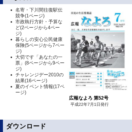
名寄・下川間往復駅伝
競争(1ページ)
市政執行方針・予算な
ど(2ページから4ペー
ジ)
暮らしの安心公民健康
保険(5ページから7ペー
ジ)
大切です「あなたの一
票」(8ページから9ペー
ジ)
チャレンジデー2010の
結果(16ページ)
夏のイベント情報(17ペ
ージ)
広報なよろ 第52号
平成22年7月1日発行
ダウンロード