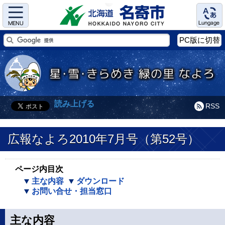
Menu
Language
PC版に切替
読み上げる
RSS
広報なよろ2010年7月号（第52号）
ページ内目次
主な内容
ダウンロード
お問い合せ・担当窓口
主な内容