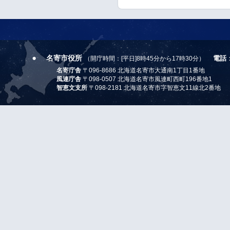
名寄市役所
電話
（開庁時間：[平日]8時45分から17時30分）
名寄庁舎
〒096-8686 北海道名寄市大通南1丁目1番地
風連庁舎
〒098-0507 北海道名寄市風連町西町196番地1
智恵文支所
〒098-2181 北海道名寄市字智恵文11線北2番地