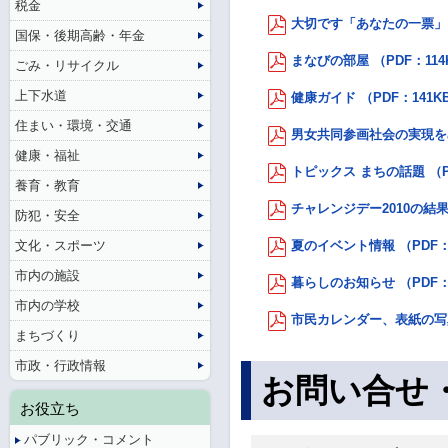
税金
大切です「あなたの一票」 （
国保・後期高齢・年金
まなびの部屋 （PDF：114
ごみ・リサイクル
上下水道
健康ガイド （PDF：141K
住まい・環境・交通
男女共同参画社会の実現をめ
健康・福祉
トピックス まちの話題 （P
養育・教育
チャレンジデー2010の結果 
防犯・安全
文化・スポーツ
夏のイベント情報 （PDF：
市内の施設
暮らしのお知らせ （PDF：
市内の学校
市民カレンダー、表紙の写真
まちづくり
市政・行政情報
お問い合せ
お役立ち
パブリック・コメント