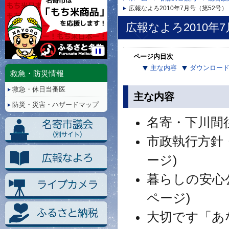
広報なよろ2010年7月号（第52号）
広報なよろ2010年
ページ内目次
停
主な内容
ダウンロー
止/
救急・防災情報
再
救急・休日当番医
生
主な内容
防災・災害・ハザードマップ
名寄・下川間往
市政執行方針
ージ)
暮らしの安心
ページ)
大切です「あ