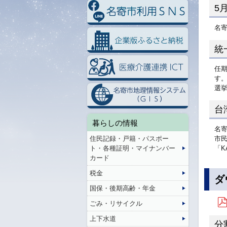
5
名
統
任期
す
選
台
暮らしの情報
名
住民記録・戸籍・パスポー
市
ト・各種証明・マイナンバー
「K
カード
税金
ダ
国保・後期高齢・年金
ごみ・リサイクル
上下水道
分