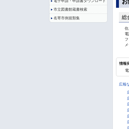
お
電子申請・申請書ダウンロード
市立図書館蔵書検索
総
名寄市例規類集
住
電
フ
メ
情報
電
広報