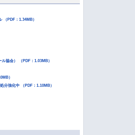
（PDF：1.34MB）
会） （PDF：1.03MB）
0MB）
強化中 （PDF：1.10MB）
）