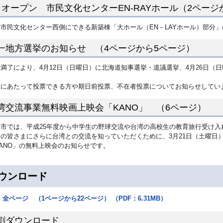
月オープン 市民文化センターEN-RAYホール（2ページ
寄市民文化センター西側にできる新築棟「大ホール（EN－LAYホール）部分
一地方選挙のお知らせ （4ページから5ページ）
満了により、4月12日（日曜日）に北海道知事選挙・道議選挙、4月26日（
。
挙にあたって投票できる方や期日前投票、不在者投票についてお知らせしてい
湾交流事業無料映画上映会「KANO」 （6ページ）
寄市では、平成25年度から中学生の野球交流や台湾の高校生の教育旅行受け
民の皆さまにさらに台湾との交流を知っていただくために、3月21日（土曜日
ANO」の無料上映会のお知らせです。
ウンロード
全ページ （1ページから22ページ） （PDF：6.31MB）
割ダウンロード