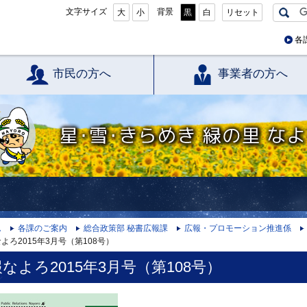
文字サイズ
背景
大
小
黒
白
リセット
各
市民の方へ
事業者の方へ
星・雪・きらめき 緑の里 なよろ
ム
各課のご案内
総合政策部 秘書広報課
広報・プロモーション推進係
よろ2015年3月号（第108号）
なよろ2015年3月号（第108号）