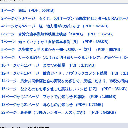
1ページ 表紙 （PDF：550KB）
2ページから3ページ もくじ、5月オープン 市民文化センターEN-RAYホール 
4ページから5ページ 統一地方選挙のお知らせ （PDF：823KB）
6ページ 台湾交流事業無料映画上映会「KANO」 （PDF：862KB）
7ページ 知っていますか？自治基本条例【5】 （PDF：698KB）
8ページ 名寄市立大学の窓から～知への誘い～【27】 （PDF：867KB）
9ページ サークル紹介（ふうれん切り絵サークルカトレア、名寄ゲートボール協
10ページから11ページ まなびの部屋 （PDF：1.19MB）
12ページから13ページ 健康ガイド 、パブリックコメント結果 （PDF：1.1
14ページ 男女共同参画社会の実現をめざして、天塩川だより、市税の滞納処分
15ページ なよろのもち米を使った美味しいレシピ【17】 （PDF：854KB
16ページから17ページ フォトでお知らせ‐広報版‐ （PDF：1.69MB）
18ページから21ページ 暮らしのお知らせ （PDF：1.73MB）
22ページ 裏表紙（市民カレンダー、人のうごき） （PDF：942KB）