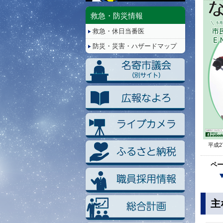
停
止/
救急・防災情報
再
救急・休日当番医
生
防災・災害・ハザードマップ
平成2
ペ
主