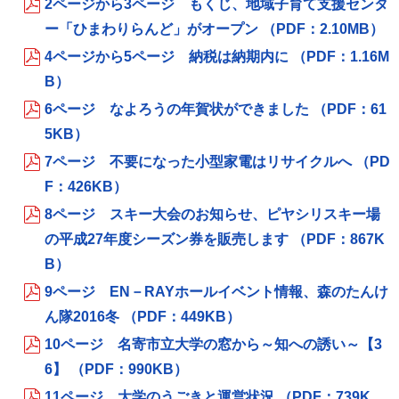
2ページから3ページ もくじ、地域子育て支援センタ
ー「ひまわりらんど」がオープン （PDF：2.10MB）
4ページから5ページ 納税は納期内に （PDF：1.16M
B）
6ページ なよろうの年賀状ができました （PDF：61
5KB）
7ページ 不要になった小型家電はリサイクルへ （PD
F：426KB）
8ページ スキー大会のお知らせ、ピヤシリスキー場
の平成27年度シーズン券を販売します （PDF：867K
B）
9ページ EN－RAYホールイベント情報、森のたんけ
ん隊2016冬 （PDF：449KB）
10ページ 名寄市立大学の窓から～知への誘い～【3
6】 （PDF：990KB）
11ページ 大学のうごきと運営状況 （PDF：739K