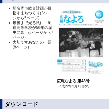
新名寄市総合計画が目
指すまちづくり(2ペー
ジから5ページ)
最後まで光る風に「風
連高等学校が59年の歴
史に幕」(6ページから7
ページ)
大切ですあなたの一票
(8ページ)
広報なよろ 第48号
平成22年3月1日発行
ダウンロード