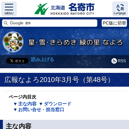
Menu
Language
PC版に切替
読み上げる
RSS
広報なよろ2010年3月号（第48号）
ページ内目次
主な内容
ダウンロード
お問い合せ・担当窓口
主な内容