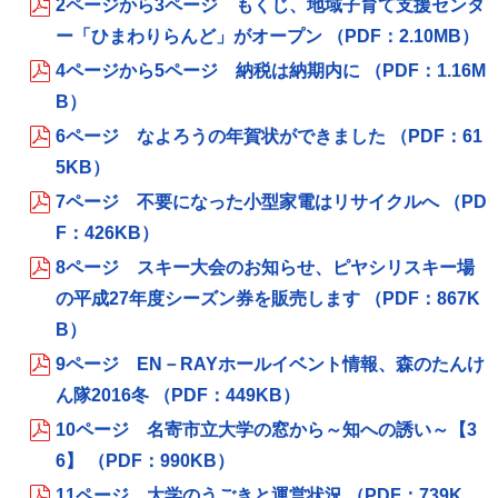
2ページから3ページ もくじ、地域子育て支援センタ
ー「ひまわりらんど」がオープン （PDF：2.10MB）
4ページから5ページ 納税は納期内に （PDF：1.16M
B）
6ページ なよろうの年賀状ができました （PDF：61
5KB）
7ページ 不要になった小型家電はリサイクルへ （PD
F：426KB）
8ページ スキー大会のお知らせ、ピヤシリスキー場
の平成27年度シーズン券を販売します （PDF：867K
B）
9ページ EN－RAYホールイベント情報、森のたんけ
ん隊2016冬 （PDF：449KB）
10ページ 名寄市立大学の窓から～知への誘い～【3
6】 （PDF：990KB）
11ページ 大学のうごきと運営状況 （PDF：739K