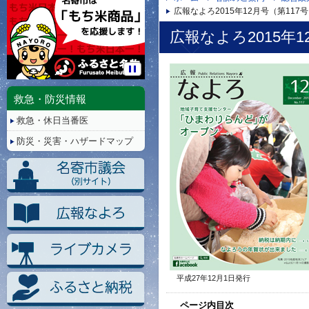
広報なよろ2015年12月号（第117
広報なよろ2015年1
停
止/
救急・防災情報
再
救急・休日当番医
生
防災・災害・ハザードマップ
平成27年12月1日発行
ページ内目次