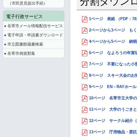
分割ダウン
（市民意見提出手続）
電子行政サービス
1ページ 表紙 （PDF：78
名寄市メール情報配信サービス
2ページから3ページ もく
電子申請・申請書ダウンロード
4ページから5ページ 納税は
市立図書館蔵書検索
6ページ なよろうの年賀状
名寄市例規類集
7ページ 不要になった小型
8ページ スキー大会のお知
9ページ EN－RAYホール
10ページ 名寄市立大学の窓
11ページ 大学のうごきと運
12ページ サークル紹介（
13ページ 庁用物品・委託