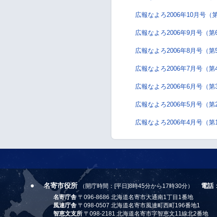
広報なよろ2006年10月号（
広報なよろ2006年9月号（第
広報なよろ2006年8月号（第
広報なよろ2006年7月号（第
広報なよろ2006年6月号（第
広報なよろ2006年5月号（第
広報なよろ2006年4月号（第
名寄市役所
電話
（開庁時間：[平日]8時45分から17時30分）
名寄庁舎
〒096-8686 北海道名寄市大通南1丁目1番地
風連庁舎
〒098-0507 北海道名寄市風連町西町196番地1
智恵文支所
〒098-2181 北海道名寄市字智恵文11線北2番地