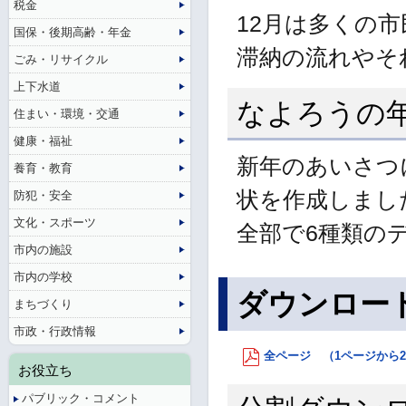
税金
12月は多くの
国保・後期高齢・年金
滞納の流れやそ
ごみ・リサイクル
上下水道
なよろうの
住まい・環境・交通
健康・福祉
新年のあいさつ
養育・教育
状を作成しまし
防犯・安全
文化・スポーツ
全部で6種類の
市内の施設
市内の学校
ダウンロー
まちづくり
市政・行政情報
全ページ （1ページから28
お役立ち
パブリック・コメント