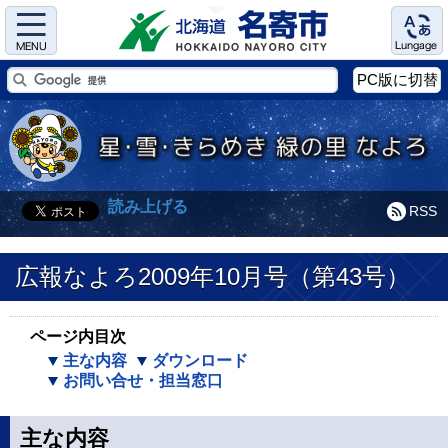
Menu
Language
PC版に切替
読み上げる
RSS
広報なよろ2009年10月号（第43号）
ページ内目次
主な内容
ダウンロード
お問い合せ・担当窓口
主な内容