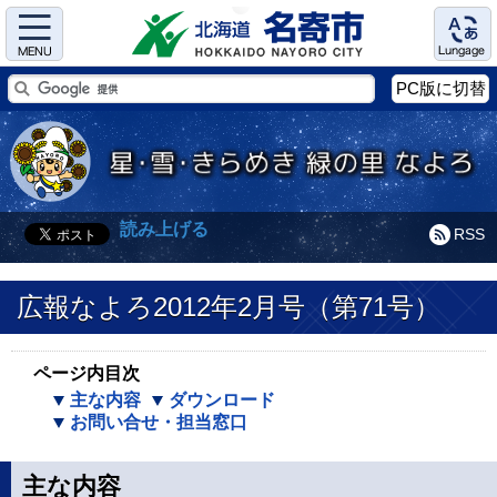
Menu
Language
PC版に切替
読み上げる
RSS
広報なよろ2012年2月号（第71号）
ページ内目次
主な内容
ダウンロード
お問い合せ・担当窓口
主な内容