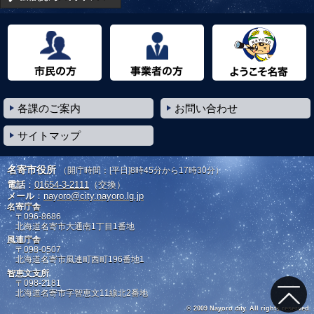
市民の方へ
事業者の方へ
ようこそ名寄市へ
各課のご案内
お問い合わせ
サイトマップ
名寄市役所
（開庁時間：[平日]8時45分から17時30分）
電話
：
01654-3-2111
（交換）
メール
：
nayoro@city.nayoro.lg.jp
名寄庁舎
〒096-8686
北海道名寄市大通南1丁目1番地
風連庁舎
〒098-0507
北海道名寄市風連町西町196番地1
智恵文支所
〒098-2181
北海道名寄市字智恵文11線北2番地
© 2009 Nayoro city. All rights reserved.