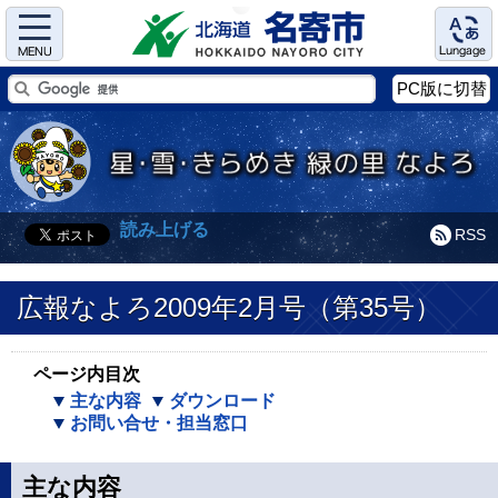
Menu
Language
PC版に切替
読み上げる
RSS
広報なよろ2009年2月号（第35号）
ページ内目次
主な内容
ダウンロード
お問い合せ・担当窓口
主な内容