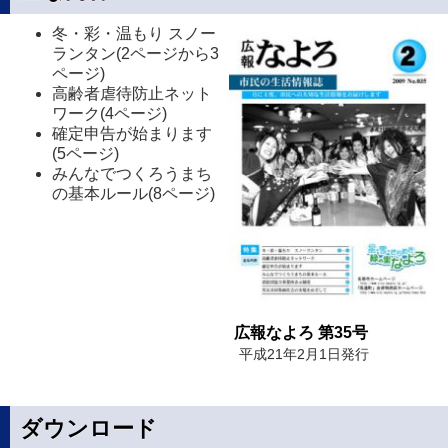
冬・彩・温もり スノー
ランタン(2ページから3
ページ)
高齢者虐待防止ネット
ワーク(4ページ)
確定申告が始まります
(5ページ)
みんなでつくろうまち
の基本ルール(8ページ)
広報なよろ 第35号
平成21年2月1日発行
ダウンロード