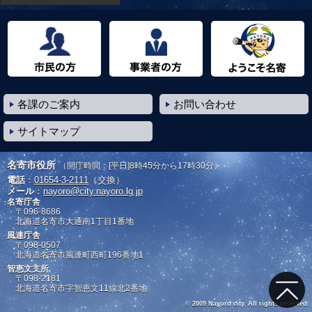
市民の方へ
事業者の方へ
ようこそ名寄市へ
各課のご案内
お問い合わせ
サイトマップ
名寄市役所
（開庁時間：[平日]8時45分から17時30分）
電話
：
01654-3-2111
（交換）
メール
：
nayoro@city.nayoro.lg.jp
名寄庁舎
〒096-8686
北海道名寄市大通南1丁目1番地
風連庁舎
〒098-0507
北海道名寄市風連町西町196番地1
智恵文支所
〒098-2181
北海道名寄市字智恵文11線北2番地
© 2009 Nayoro city. All rights reserved.