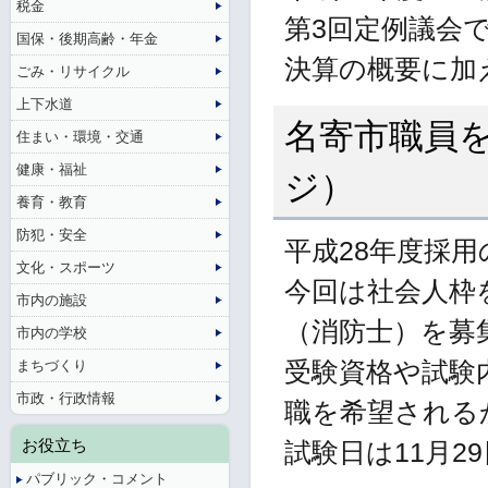
税金
第3回定例議会
国保・後期高齢・年金
決算の概要に加
ごみ・リサイクル
上下水道
名寄市職員を
住まい・環境・交通
健康・福祉
ジ）
養育・教育
防犯・安全
平成28年度採
文化・スポーツ
今回は社会人枠
市内の施設
（消防士）を募
市内の学校
まちづくり
受験資格や試験
市政・行政情報
職を希望される
お役立ち
試験日は11月2
パブリック・コメント