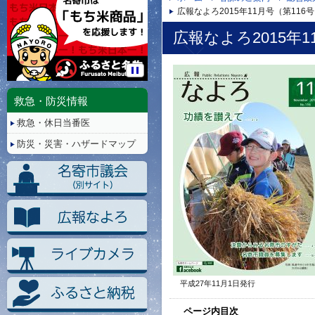
広報なよろ2015年11月号（第116
広報なよろ2015年1
停
止/
救急・防災情報
再
救急・休日当番医
生
防災・災害・ハザードマップ
平成27年11月1日発行
ページ内目次