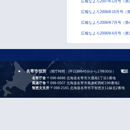
広報なよろ2007年1月号（第
広報なよろ2006年10月号（
広報なよろ2006年7月号（第
広報なよろ2006年4月号（第
名寄市役所
電話
（開庁時間：[平日]8時45分から17時30分）
名寄庁舎
〒096-8686 北海道名寄市大通南1丁目1番地
風連庁舎
〒098-0507 北海道名寄市風連町西町196番地1
智恵文支所
〒098-2181 北海道名寄市字智恵文11線北2番地