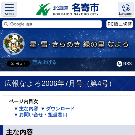
Menu
Language
PC版に切替
読み上げる
RSS
広報なよろ2006年7月号（第4号）
ページ内目次
主な内容
ダウンロード
お問い合せ・担当窓口
主な内容