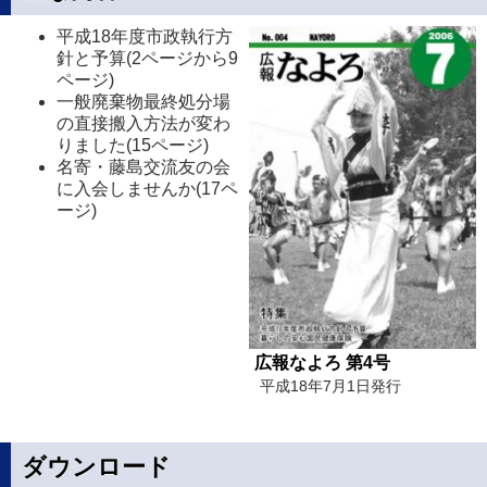
平成18年度市政執行方
針と予算(2ページから9
ページ)
一般廃棄物最終処分場
の直接搬入方法が変わ
りました(15ページ)
名寄・藤島交流友の会
に入会しませんか(17ペ
ージ)
広報なよろ 第4号
平成18年7月1日発行
ダウンロード