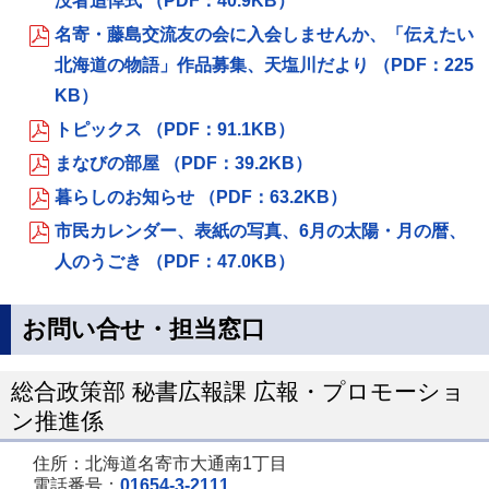
没者追悼式 （PDF：40.9KB）
名寄・藤島交流友の会に入会しませんか、「伝えたい
北海道の物語」作品募集、天塩川だより （PDF：225
KB）
トピックス （PDF：91.1KB）
まなびの部屋 （PDF：39.2KB）
暮らしのお知らせ （PDF：63.2KB）
市民カレンダー、表紙の写真、6月の太陽・月の暦、
人のうごき （PDF：47.0KB）
お問い合せ・担当窓口
総合政策部 秘書広報課 広報・プロモーショ
ン推進係
住所：北海道名寄市大通南1丁目
電話番号：
01654-3-2111