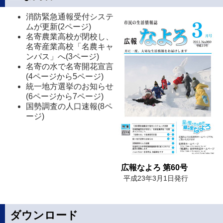
消防緊急通報受付システ
ムが更新(2ページ)
名寄農業高校が閉校し、
名寄産業高校「名農キャ
ンパス」へ(3ページ)
名寄の水で名寄開花宣言
(4ページから5ページ)
統一地方選挙のお知らせ
(6ページから7ページ)
国勢調査の人口速報(8ペ
ージ)
広報なよろ 第60号
平成23年3月1日発行
ダウンロード