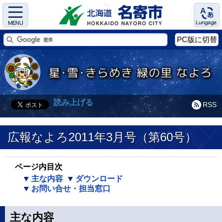
Menu
Language
PC版に切替
読み上げる
RSS
広報なよろ2011年3月号（第60号）
ページ内目次
主な内容
ダウンロード
お問い合せ・担当窓口
主な内容