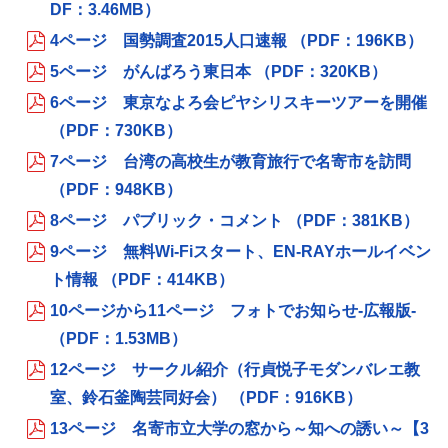
DF：3.46MB）
4ページ 国勢調査2015人口速報 （PDF：196KB）
5ページ がんばろう東日本 （PDF：320KB）
6ページ 東京なよろ会ピヤシリスキーツアーを開催
（PDF：730KB）
7ページ 台湾の高校生が教育旅行で名寄市を訪問
（PDF：948KB）
8ページ パブリック・コメント （PDF：381KB）
9ページ 無料Wi-Fiスタート、EN-RAYホールイベン
ト情報 （PDF：414KB）
10ページから11ページ フォトでお知らせ‐広報版‐
（PDF：1.53MB）
12ページ サークル紹介（行貞悦子モダンバレエ教
室、鈴石釜陶芸同好会） （PDF：916KB）
13ページ 名寄市立大学の窓から～知への誘い～【3