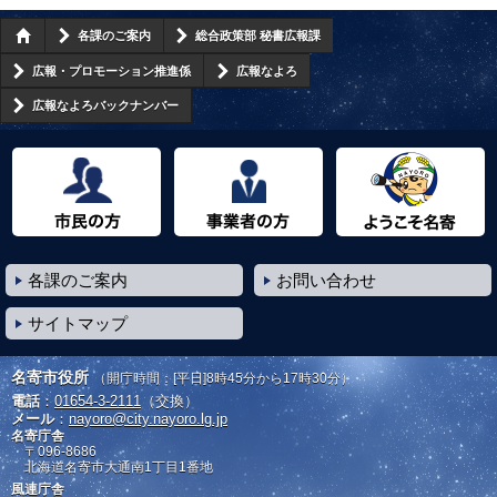
各課のご案内
総合政策部 秘書広報課
広報・プロモーション推進係
広報なよろ
広報なよろバックナンバー
市民の方へ
事業者の方へ
ようこそ名寄市へ
各課のご案内
お問い合わせ
サイトマップ
名寄市役所
（開庁時間：[平日]8時45分から17時30分）
電話
：
01654-3-2111
（交換）
メール
：
nayoro@city.nayoro.lg.jp
名寄庁舎
〒096-8686
北海道名寄市大通南1丁目1番地
風連庁舎