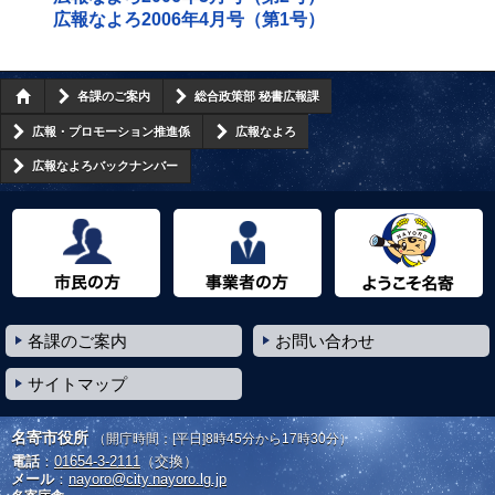
広報なよろ2006年4月号（第1号）
各課のご案内
総合政策部 秘書広報課
広報・プロモーション推進係
広報なよろ
広報なよろバックナンバー
市民の方へ
事業者の方へ
ようこそ名寄市へ
各課のご案内
お問い合わせ
サイトマップ
名寄市役所
（開庁時間：[平日]8時45分から17時30分）
電話
：
01654-3-2111
（交換）
メール
：
nayoro@city.nayoro.lg.jp