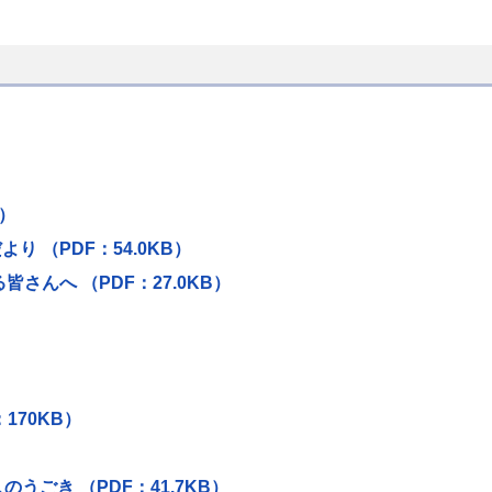
B）
 （PDF：54.0KB）
んへ （PDF：27.0KB）
170KB）
ごき （PDF：41.7KB）