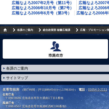
広報なよろ2007年2月号（第11号）
広報なよろ2007
広報なよろ2006年10月号（第7号）
広報なよろ2006
広報なよろ2006年6月号（第3号）
広報なよろ2006
各課のご案内
総合政策部 秘書広報課
広報・プロモーション
市民の方へ
各課のご案内
サイトマップ
名寄市役所
電話
：
01654-3-2111
（開庁時間：[平日]8時45分から17時30分）
名寄庁舎
〒096-8686
北海道名寄市大通南1丁目1番地
風連庁舎
〒098-0507
北海道名寄市風連町西町196番地1