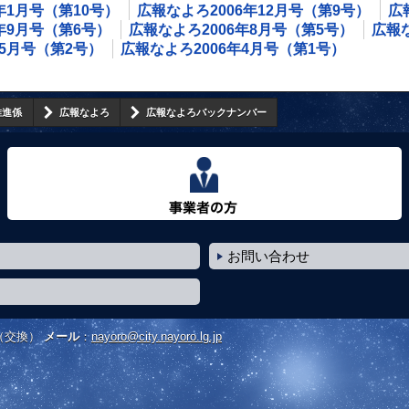
年1月号（第10号）
広報なよろ2006年12月号（第9号）
広
年9月号（第6号）
広報なよろ2006年8月号（第5号）
広報な
年5月号（第2号）
広報なよろ2006年4月号（第1号）
推進係
広報なよろ
広報なよろバックナンバー
事業者の方へ
お問い合わせ
（交換）
メール
：
nayoro@city.nayoro.lg.jp