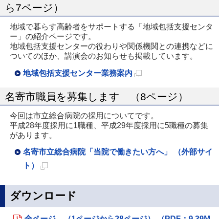
ら7ページ）
ペ
ー
地域で暮らす高齢者をサポートする「地域包括支援センタ
ー」の紹介ページです。
ジ
地域包括支援センターの役わりや関係機関との連携などに
で
ついてのほか、講演会のお知らせも掲載しています。
開
地域包括支援センター業務案内
き
新
ま
名寄市職員を募集します （8ページ）
規
す
ペ
今回は市立総合病院の採用についてです。
平成28年度採用に1職種、平成29年度採用に5職種の募集
ー
があります。
ジ
名寄市立総合病院「当院で働きたい方へ」 （外部サイ
で
ト）
開
新
き
規
ダウンロード
ま
ペ
す
ー
全ページ （1ページから28ページ） （PDF：9.39M