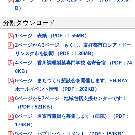
ジ
B）
で
分割ダウンロード
開
き
1ページ 表紙 （PDF：1.55MB）
ま
2ページから3ページ もくじ、友好都市ロシア・ドー
す
リンスク市を訪問 （PDF：1.30MB）
4ページ 香川調理製菓専門学校 名寄合宿 （PDF：74
0KB）
5ページ まちづくり懇談会を開催します、EN-RAY
ホールイベント情報 （PDF：202KB）
6ページから7ページ 地域包括支援センターです！
（PDF：521KB）
8ページ 名寄市職員を募集します（病院） （PDF：
176KB）
9ページ パブリック・コメント （PDF：150KB）