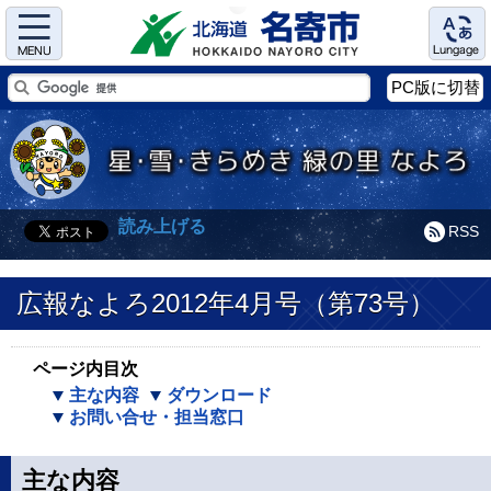
Menu
Language
PC版に切替
読み上げる
RSS
広報なよろ2012年4月号（第73号）
ページ内目次
主な内容
ダウンロード
お問い合せ・担当窓口
主な内容