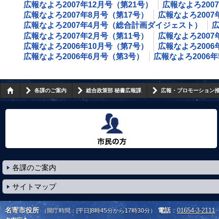
広報なよろ2007年12月号（第21号）
広報なよろ200
広報なよろ2007年8月号（第17号）
広報なよろ2007
広報なよろ2007年4月号（総合計画ダイジェスト）
広
広報なよろ2007年2月号（第11号）
広報なよろ2007
広報なよろ2006年10月号（第7号）
広報なよろ2006
広報なよろ2006年6月号（第3号）
広報なよろ2006
各課のご案内
総合政策部 秘書広報課
広報・プロモーション
市民の方へ
各課のご案内
サイトマップ
名寄市役所
電話
：
01654-3-2111
（開庁時間：[平日]8時45分から17時30分）