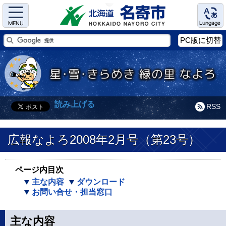
Menu
Language
PC版に切替
読み上げる
RSS
広報なよろ2008年2月号（第23号）
ページ内目次
主な内容
ダウンロード
お問い合せ・担当窓口
主な内容