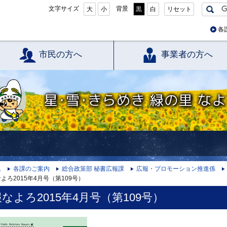
文字サイズ
背景
大
小
黒
白
リセット
各
市民の方へ
事業者の方へ
星・雪・きらめき 緑の里 なよろ
ム
各課のご案内
総合政策部 秘書広報課
広報・プロモーション推進係
よろ2015年4月号（第109号）
なよろ2015年4月号（第109号）