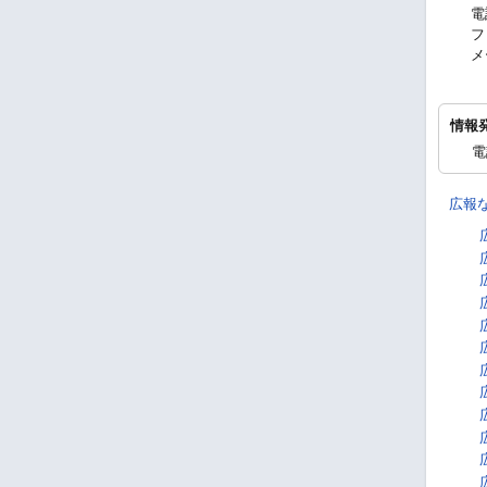
電
フ
メ
情報
電
広報