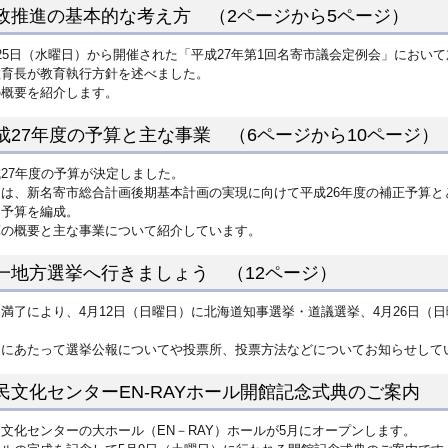
政推進の基本的な考え方 （2ページから5ページ）
25日（水曜日）から開催された「平成27年第1回名寄市議会定例会」におい
教育長が教育執行方針を述べました。
の概要を紹介します。
成27年度の予算と主な事業 （6ページから10ページ）
27年度の予算が決定しました。
回は、新名寄市総合計画後期基本計画の実現に向けて平成26年度の補正予算
て予算を編成。
算の概要と主な事業について紹介しています。
一地方選挙へ行きましょう （12ページ）
満了により、4月12日（日曜日）に北海道知事選挙・道議選挙、4月26日（
。
挙にあたって選挙公報についてや投票所、投票方法などについてお知らせして
民文化センターEN-RAYホール開館記念式典のご案内 （
文化センターの大ホール（EN－RAY）ホールが5月にオープンします。