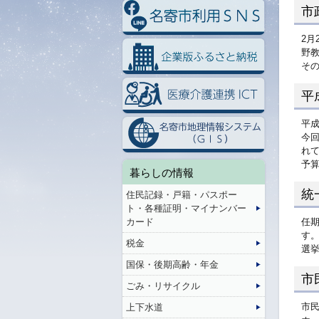
市
2月
野
そ
平
平成
今
れ
予
暮らしの情報
統
住民記録・戸籍・パスポー
ト・各種証明・マイナンバー
カード
任期
す
税金
選
国保・後期高齢・年金
市
ごみ・リサイクル
市民
上下水道