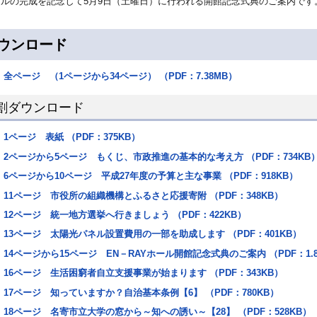
ルの完成を記念して5月9日（土曜日）に行われる開館記念式典のご案内です。
ウンロード
全ページ （1ページから34ページ） （PDF：7.38MB）
割ダウンロード
1ページ 表紙 （PDF：375KB）
2ページから5ページ もくじ、市政推進の基本的な考え方 （PDF：734KB
6ページから10ページ 平成27年度の予算と主な事業 （PDF：918KB）
11ページ 市役所の組織機構とふるさと応援寄附 （PDF：348KB）
12ページ 統一地方選挙へ行きましょう （PDF：422KB）
13ページ 太陽光パネル設置費用の一部を助成します （PDF：401KB）
14ページから15ページ EN－RAYホール開館記念式典のご案内 （PDF：1.8
16ページ 生活困窮者自立支援事業が始まります （PDF：343KB）
17ページ 知っていますか？自治基本条例【6】 （PDF：780KB）
18ページ 名寄市立大学の窓から～知への誘い～【28】 （PDF：528KB）