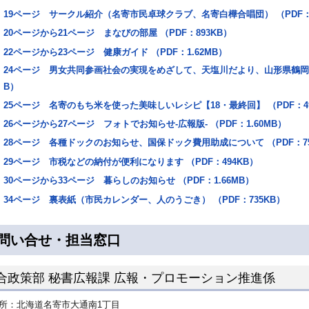
19ページ サークル紹介（名寄市民卓球クラブ、名寄白樺合唱団） （PDF：7
20ページから21ページ まなびの部屋 （PDF：893KB）
22ページから23ページ 健康ガイド （PDF：1.62MB）
24ページ 男女共同参画社会の実現をめざして、天塩川だより、山形県鶴岡市
B）
25ページ 名寄のもち米を使った美味しいレシピ【18・最終回】 （PDF：49
26ページから27ページ フォトでお知らせ‐広報版‐ （PDF：1.60MB）
28ページ 各種ドックのお知らせ、国保ドック費用助成について （PDF：75
29ページ 市税などの納付が便利になります （PDF：494KB）
30ページから33ページ 暮らしのお知らせ （PDF：1.66MB）
34ページ 裏表紙（市民カレンダー、人のうごき） （PDF：735KB）
問い合せ・担当窓口
合政策部 秘書広報課 広報・プロモーション推進係
所：北海道名寄市大通南1丁目