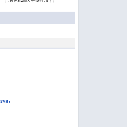
（市民先着200人を招待します）
）
7MB）