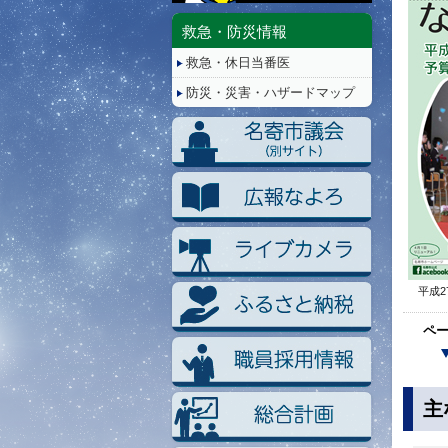
停
止/
救急・防災情報
再
救急・休日当番医
生
防災・災害・ハザードマップ
平成2
ペ
主